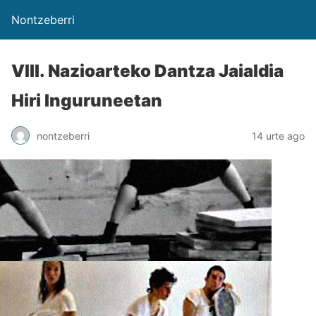
Nontzeberri
VIII. Nazioarteko Dantza Jaialdia
Hiri Inguruneetan
nontzeberri
14 urte ago