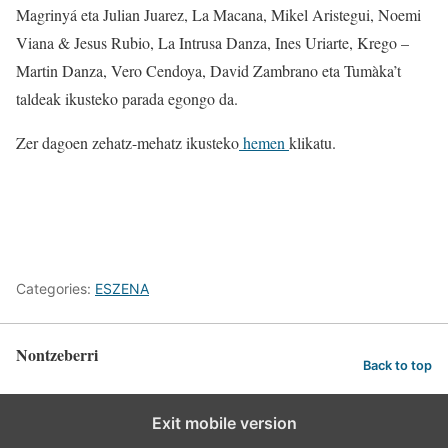
Magrinyá eta Julian Juarez, La Macana, Mikel Aristegui, Noemi
Viana & Jesus Rubio, La Intrusa Danza, Ines Uriarte, Krego –
Martin Danza, Vero Cendoya, David Zambrano eta Tumàka’t
taldeak ikusteko parada egongo da.
Zer dagoen zehatz-mehatz ikusteko
hemen
klikatu.
Categories:
ESZENA
Nontzeberri
Back to top
Exit mobile version