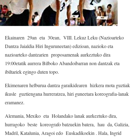
Ekainaren 29an eta 30ean, VIII. Lekuz Leku (Nazioarteko
Dantza Jaialdia Hiri Inguruneetan)
edizioan, nazioko eta
nazioarteko dantzarien proposamenak aurkeztuko dira
19:00etatik aurrera Bilboko Abandoibarran non dantzak eta
ibiltariek egingo duten topo.
Ekimenaren helburua dantza garaikidearen hizkera mota guztiak
ikusle guztiengana hurreratzea, hiri guneetara koreografia-lanak
eramanez.
Alemania, Mexiko eta Holandako lanak aurkeztuko dira,
hurragoko beste koreografo batzuekin batera, hau da, Galizia,
Madril, Katalunia, Aragoi edo Euskadikoekin . Hala, Ingrid