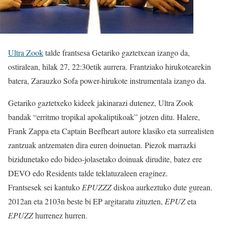
Ultra Zook
talde frantsesa Getariko gaztetxean izango da,
ostiralean, hilak 27, 22:30etik aurrera. Frantziako hirukotearekin
batera, Zarauzko Sofa power-hirukote instrumentala izango da.
Getariko gaztetxeko kideek jakinarazi dutenez, Ultra Zook
bandak “erritmo tropikal apokaliptikoak” jotzen ditu. Halere,
Frank Zappa eta Captain Beefheart autore klasiko eta surrealisten
zantzuak antzematen dira euren doinuetan. Piezok marrazki
bizidunetako edo bideo-jolasetako doinuak dirudite, batez ere
DEVO edo Residents talde teklatuzaleen eraginez.
Frantsesek sei kantuko
EPUZZZ
diskoa aurkeztuko dute gurean.
2012an eta 2103n beste bi EP argitaratu zituzten,
EPUZ
eta
EPUZZ
hurrenez hurren.