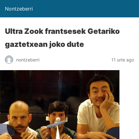
Nontzeberri
Ultra Zook frantsesek Getariko
gaztetxean joko dute
nontzeberri
11 urte ago