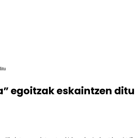
itu
” egoitzak eskaintzen ditu