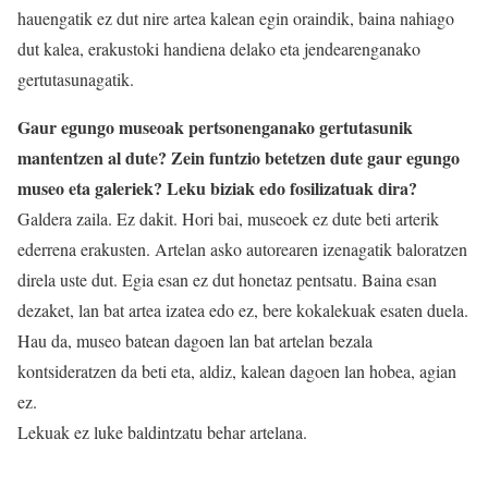
hauengatik ez dut nire artea kalean egin oraindik, baina nahiago
dut kalea, erakustoki handiena delako eta jendearenganako
gertutasunagatik.
Gaur egungo museoak pertsonenganako gertutasunik
mantentzen al dute? Zein funtzio betetzen dute gaur egungo
museo eta galeriek? Leku biziak edo fosilizatuak dira?
Galdera zaila. Ez dakit. Hori bai, museoek ez dute beti arterik
ederrena erakusten. Artelan asko autorearen izenagatik baloratzen
direla uste dut. Egia esan ez dut honetaz pentsatu. Baina esan
dezaket, lan bat artea izatea edo ez, bere kokalekuak esaten duela.
Hau da, museo batean dagoen lan bat artelan bezala
kontsideratzen da beti eta, aldiz, kalean dagoen lan hobea, agian
ez.
Lekuak ez luke baldintzatu behar artelana.