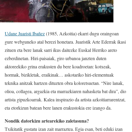
Udane Juaristi Ibañez
(1985, Azkoitia) ekarri dugu oraingoan
gure webguneko atal berezi honetara. Juaristik Arte Ederrak ikasi
zituen eta bere lanak sarri ikus daitezke Euskal Herriko areto
ezberdinetan. Hiri-paisaiak, giro urbanoa janzten duten
aktoreekiko grina erakusten du bere koadroetan: kotxeak,
hormak, bizikletak, eraikinak… askotariko hiri-elementuak
teknika anitzak hartzen dituzten obra koloretsuetan. “Nire lanak,
olioa, collagea, argazkia eta marrazkiaren nahasketa bat dira”, dio
artista gipuzkoarrak. Kalea inspirazio da artista azkoitiarrarentzat,
eta etorkizun batean bere lanen erakustokia ere izango da.
Nondik datorkizu artearekiko zaletasuna?
Txikitatik gustatu izan zait marraztea. Egia esan, beti eduki izan