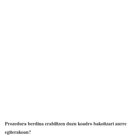
Prozedura berdina erabiltzen duzu koadro bakoitzari aurre
egiterakoan?