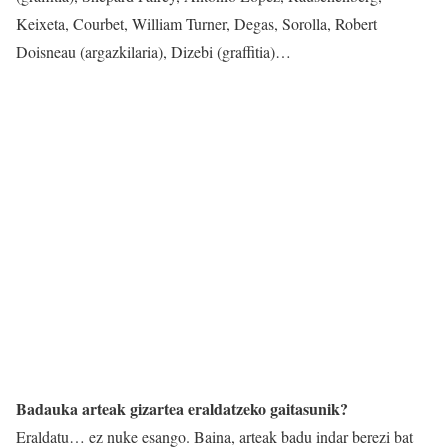
Keixeta, Courbet, William Turner, Degas, Sorolla, Robert
Doisneau (argazkilaria), Dizebi (graffitia)…
Badauka arteak gizartea eraldatzeko gaitasunik?
Eraldatu… ez nuke esango. Baina, arteak badu indar berezi bat