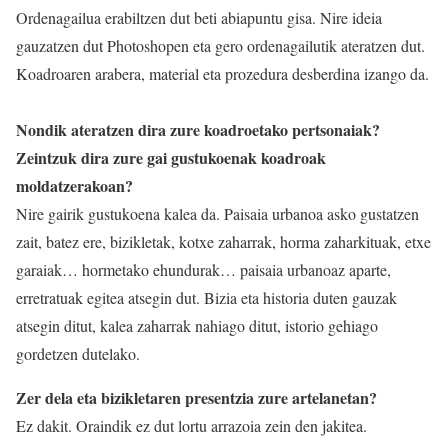
Ordenagailua erabiltzen dut beti abiapuntu gisa. Nire ideia
gauzatzen dut Photoshopen eta gero ordenagailutik ateratzen dut.
Koadroaren arabera, material eta prozedura desberdina izango da.
Nondik ateratzen dira zure koadroetako pertsonaiak?
Zeintzuk dira zure gai gustukoenak koadroak
moldatzerakoan?
Nire gairik gustukoena kalea da. Paisaia urbanoa asko gustatzen
zait, batez ere, bizikletak, kotxe zaharrak, horma zaharkituak, etxe
garaiak… hormetako ehundurak… paisaia urbanoaz aparte,
erretratuak egitea atsegin dut. Bizia eta historia duten gauzak
atsegin ditut, kalea zaharrak nahiago ditut, istorio gehiago
gordetzen dutelako.
Zer dela eta bizikletaren presentzia zure artelanetan?
Ez dakit. Oraindik ez dut lortu arrazoia zein den jakitea.