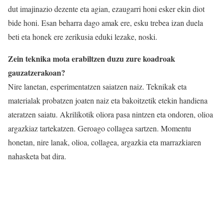
dut imajinazio dezente eta agian, ezaugarri honi esker ekin diot
bide honi. Esan beharra dago amak ere, esku trebea izan duela
beti eta honek ere zerikusia eduki lezake, noski.
Zein teknika mota erabiltzen duzu zure koadroak
gauzatzerakoan?
Nire lanetan, esperimentatzen saiatzen naiz. Teknikak eta
materialak probatzen joaten naiz eta bakoitzetik etekin handiena
ateratzen saiatu. Akrilikotik oliora pasa nintzen eta ondoren, olioa
argazkiaz tartekatzen. Geroago collagea sartzen. Momentu
honetan, nire lanak, olioa, collagea, argazkia eta marrazkiaren
nahasketa bat dira.