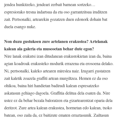
jendea hunkitzeko, jendeari zerbait barnean sortzeko…
espresiorako tresna indartsua da eta oso garrantzitsua iruditzen
zait. Pertsonalki, artearekin gozatzen duen edonork dohain bat
duela esango nuke.
Non duzu gustukoen zure artelanen erakustea? Artelanak
kalean ala galeria eta museoetan behar dute egon?
Nire lanak erakutsi izan ditudanean erakustokietan izan da, baina
agian koadroak erakusteko modurik errazena eta erosoena delako.
Ni, pertsonalki, kaleko artearen mireslea naiz. Izugarri gustatzen
zait kaletik zoazela graffiti artean murgiltzea. Hemen ez da oso
ohikoa, baina hiri handietan badirudi kalean espresatzeko
askatasun gehiago dagoela. Graffitia delitua dela esaten da. Nire
ustez ez da behar bezala baloratzen eta gizartearentzat oparia dela
deritzot. Zure artea kalean erakustea, hormetan edo kalean, txoko
batean, oso zaila da, ez baitizute ematen erraztasunik. Zailtasun