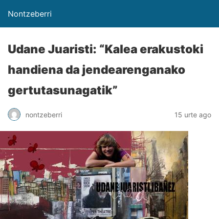
Nontzeberri
Udane Juaristi: “Kalea erakustoki
handiena da jendearenganako
gertutasunagatik”
nontzeberri
15 urte ago