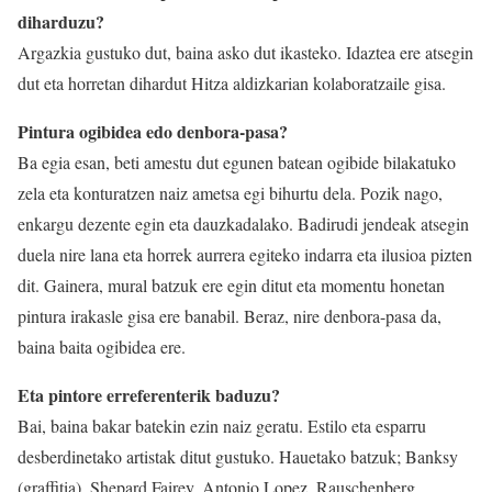
diharduzu?
Argazkia gustuko dut, baina asko dut ikasteko. Idaztea ere atsegin
dut eta horretan dihardut Hitza aldizkarian kolaboratzaile gisa.
Pintura ogibidea edo denbora-pasa?
Ba egia esan, beti amestu dut egunen batean ogibide bilakatuko
zela eta konturatzen naiz ametsa egi bihurtu dela. Pozik nago,
enkargu dezente egin eta dauzkadalako. Badirudi jendeak atsegin
duela nire lana eta horrek aurrera egiteko indarra eta ilusioa pizten
dit. Gainera, mural batzuk ere egin ditut eta momentu honetan
pintura irakasle gisa ere banabil. Beraz, nire denbora-pasa da,
baina baita ogibidea ere.
Eta pintore erreferenterik baduzu?
Bai, baina bakar batekin ezin naiz geratu. Estilo eta esparru
desberdinetako artistak ditut gustuko. Hauetako batzuk; Banksy
(graffitia), Shepard Fairey, Antonio Lopez, Rauschenberg,