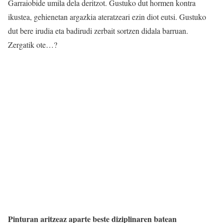
Garraiobide umila dela deritzot. Gustuko dut hormen kontra
ikustea, gehienetan argazkia ateratzeari ezin diot eutsi. Gustuko
dut bere irudia eta badirudi zerbait sortzen didala barruan.
Zergatik ote…?
Pinturan aritzeaz aparte beste diziplinaren batean