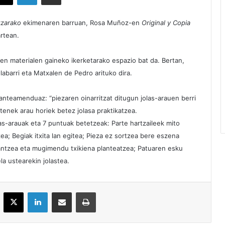
tzarako
ekimenaren barruan, Rosa Muñoz-en
Original y Copia
rtean.
een materialen gaineko ikerketarako espazio bat da. Bertan,
abarri eta Matxalen de Pedro arituko dira.
nteamenduaz: “piezaren oinarritzat ditugun jolas-arauen berri
tenek arau horiek betez jolasa praktikatzea.
las-arauak eta 7 puntuak betetzeak: Parte hartzaileek mito
zea; Begiak itxita lan egitea; Pieza ez sortzea bere eszena
antzea eta mugimendu txikiena planteatzea; Patuaren esku
a ustearekin jolastea.
acebook
X
LinkedIn
Partekatu e-posta bidez
Inprimatu