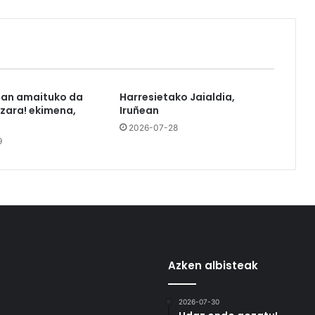
tan amaituko da
Harresietako Jaialdia,
azara! ekimena,
Iruñean
2026-07-28
9
Azken albisteak
2026-07-30