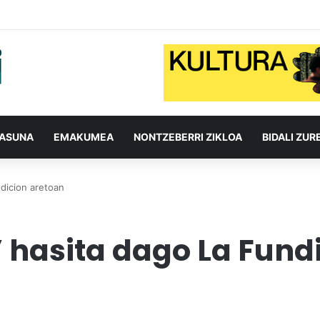
TASUNA
EMAKUMEA
NONTZEBERRI ZIKLOA
BIDALI ZUR
dicion aretoan
 hasita dago La Fund