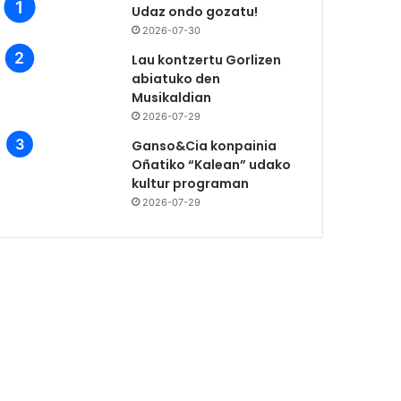
Udaz ondo gozatu!
2026-07-30
Lau kontzertu Gorlizen
abiatuko den
Musikaldian
2026-07-29
Ganso&Cia konpainia
Oñatiko “Kalean” udako
kultur programan
2026-07-29