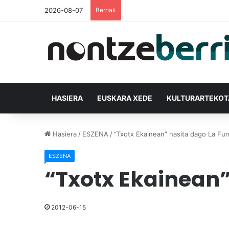
2026-08-07
Berriak
HASIERA
EUSKARA XEDE
KULTURARTEKO
Hasiera
/
ESZENA
/
“Txotx Ekainean” hasita dago La Fun
ESZENA
“Txotx Ekainean”
2012-06-15