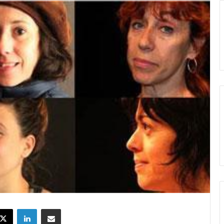
X
LinkedIn
Partekatu e-posta bidez