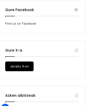
Gure Facebook
Find us on Facebook
Gure X-a
Jarraitu X-en
Azken albisteak