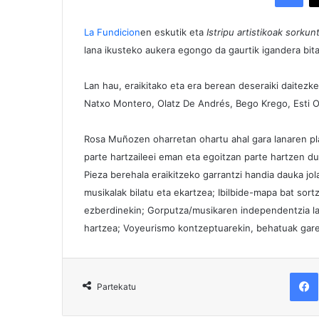
La Fundicion
en eskutik eta
Istripu artistikoak sorkun
lana ikusteko aukera egongo da gaurtik igandera bita
Lan hau, eraikitako eta era berean deseraiki daitezk
Natxo Montero, Olatz De Andrés, Bego Krego, Esti Ol
Rosa Muñozen oharretan ohartu ahal gara lanaren pla
parte hartzaileei eman eta egoitzan parte hartzen du
Pieza berehala eraikitzeko garrantzi handia dauka jo
musikalak bilatu eta ekartzea; Ibilbide-mapa bat sort
ezberdinekin; Gorputza/musikaren independentzia l
hartzea; Voyeurismo kontzeptuarekin, behatuak garel
F
Partekatu