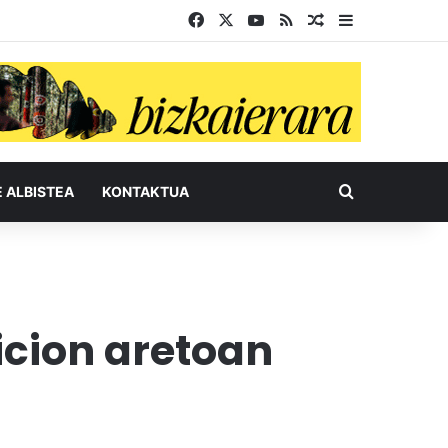
Facebook
X
YouTube
RSS
Ausazko artikul
Sidebar
Bilatu honel
E ALBISTEA
KONTAKTUA
icion aretoan