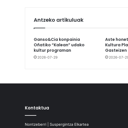
Antzeko artikuluak
Ganso&Cia konpainia
Aste hone
Oñatiko “Kalean” udako
Kultura Pl
kultur programan
Gasteizen
2026-07-29
2026-07-2
Kontaktua
Nontzeberri | Suspergintza Elkartea