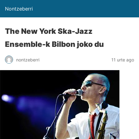
Nontzeberri
The New York Ska-Jazz
Ensemble-k Bilbon joko du
nontzeberri
11 urte ago