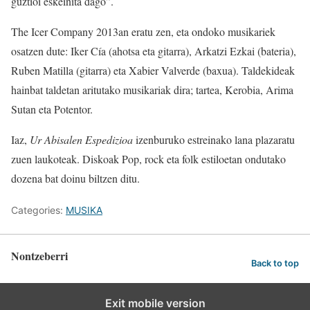
guztioi eskeinita dago”.
The Icer Company 2013an eratu zen, eta ondoko musikariek
osatzen dute: Iker Cía (ahotsa eta gitarra), Arkatzi Ezkai (bateria),
Ruben Matilla (gitarra) eta Xabier Valverde (baxua). Taldekideak
hainbat taldetan aritutako musikariak dira; tartea, Kerobia, Arima
Sutan eta Potentor.
Iaz,
Ur Abisalen Espedizioa
izenburuko estreinako lana plazaratu
zuen laukoteak. Diskoak Pop, rock eta folk estiloetan ondutako
dozena bat doinu biltzen ditu.
Categories:
MUSIKA
Nontzeberri
Back to top
Exit mobile version