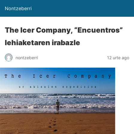
Nontzeberri
The Icer Company, “Encuentros”
lehiaketaren irabazle
nontzeberri
12 urte ago