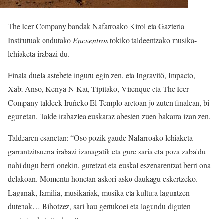
The Icer Company bandak Nafarroako Kirol eta Gazteria
Institutuak ondutako
Encuentros
tokiko taldeentzako musika-
lehiaketa irabazi du.
Finala duela astebete inguru egin zen, eta Ingravitö, Impacto,
Xabi Anso, Kenya N Kat, Tipitako, Virenque eta The Icer
Company taldeek Iruñeko El Templo aretoan jo zuten finalean, bi
egunetan. Talde irabazlea euskaraz abesten zuen bakarra izan zen.
Taldearen esanetan: “Oso pozik gaude Nafarroako lehiaketa
garrantzitsuena irabazi izanagatik eta gure saria eta poza zabaldu
nahi dugu berri onekin, guretzat eta euskal eszenarentzat berri ona
delakoan. Momentu honetan askori asko daukagu eskertzeko.
Lagunak, familia, musikariak, musika eta kultura laguntzen
dutenak… Bihotzez, sari hau gertukoei eta lagundu diguten