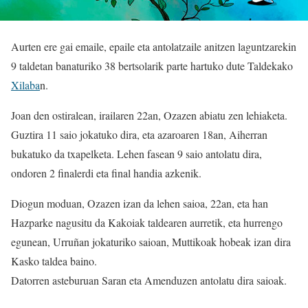
Aurten ere gai emaile, epaile eta antolatzaile anitzen laguntzarekin
9 taldetan banaturiko 38 bertsolarik parte hartuko dute Taldekako
Xilaba
n.
Joan den ostiralean, irailaren 22an, Ozazen abiatu zen lehiaketa.
Guztira 11 saio jokatuko dira, eta azaroaren 18an, Aiherran
bukatuko da txapelketa. Lehen fasean 9 saio antolatu dira,
ondoren 2 finalerdi eta final handia azkenik.
Diogun moduan, Ozazen izan da lehen saioa, 22an, eta han
Hazparke nagusitu da Kakoiak taldearen aurretik, eta hurrengo
egunean, Urruñan jokaturiko saioan, Muttikoak hobeak izan dira
Kasko taldea baino.
Datorren asteburuan Saran eta Amenduzen antolatu dira saioak.