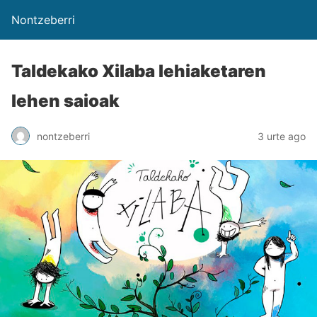
Nontzeberri
Taldekako Xilaba lehiaketaren
lehen saioak
nontzeberri
3 urte ago