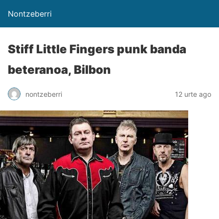
Nontzeberri
Stiff Little Fingers punk banda
beteranoa, Bilbon
nontzeberri
12 urte ago