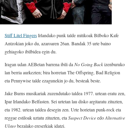
Stiff Litel Fingers
Irlandako punk talde mitikoak Bilboko Kafe
Antzokian joko du, azaroaren 26an. Bandak 35 urte baino
gehiagoko ibilbidea egin du.
Iragan udan AEBetan barrena ibili da
No Going Back
izenburuko
lan berria aurkezten; bira horretan The Offspring, Bad Religion
eta Pennywise talde ezagunekin jo du, besteak beste.
Jake Burns musikariak zuzendutako taldea 1977. urtean eratu zen,
Ipar Irlandako Belfasten. Sei urtetan lau disko argitaratu zituzten,
eta 1982. urtean taldea desegin zen. Urte horietan punk-rock eta
reggae estiloak uztatu zituzten, eta
Suspect Device
edo
Alternative
Ulster
bezalako ereserkiak idatzi.