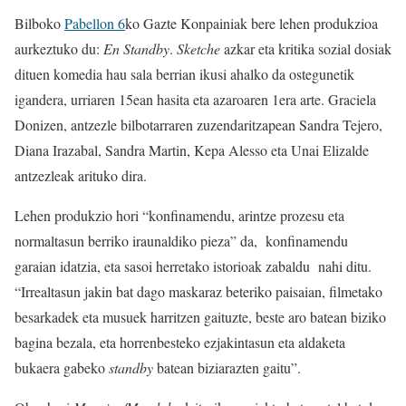
Bilboko
Pabellon 6
ko Gazte Konpainiak bere lehen produkzioa
aurkeztuko du:
En Standby
.
Sketche
azkar eta kritika sozial dosiak
dituen komedia hau sala berrian ikusi ahalko da ostegunetik
igandera, urriaren 15ean hasita eta azaroaren 1era arte. Graciela
Donizen, antzezle bilbotarraren zuzendaritzapean Sandra Tejero,
Diana Irazabal, Sandra Martin, Kepa Alesso eta Unai Elizalde
antzezleak arituko dira.
Lehen produkzio hori “konfinamendu, arintze prozesu eta
normaltasun berriko iraunaldiko pieza” da, konfinamendu
garaian idatzia, eta sasoi herretako istorioak zabaldu nahi ditu.
“Irrealtasun jakin bat dago maskaraz beteriko paisaian, filmetako
besarkadek eta musuek harritzen gaituzte, beste aro batean biziko
bagina bezala, eta horrenbesteko ezjakintasun eta aldaketa
bukaera gabeko
standby
batean biziarazten gaitu”.