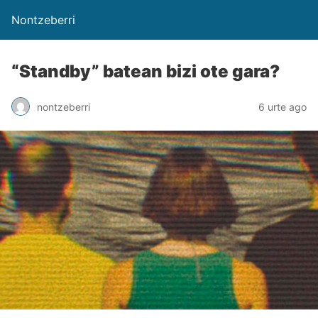
Nontzeberri
“Standby” batean bizi ote gara?
nontzeberri
6 urte ago