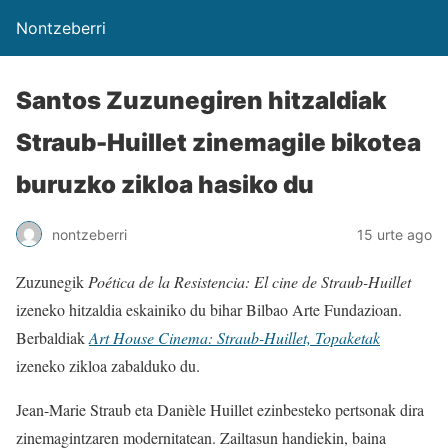
Nontzeberri
Santos Zuzunegiren hitzaldiak
Straub-Huillet zinemagile bikotea
buruzko zikloa hasiko du
nontzeberri
15 urte ago
Zuzunegik
Poética de la Resistencia: El cine de Straub-Huillet
izeneko hitzaldia eskainiko du bihar Bilbao Arte Fundazioan.
Berbaldiak
Art House Cinema: Straub-Huillet, Topaketak
izeneko zikloa zabalduko du.
Jean-Marie Straub eta Danièle Huillet ezinbesteko pertsonak dira
zinemagintzaren modernitatean. Zailtasun handiekin, baina