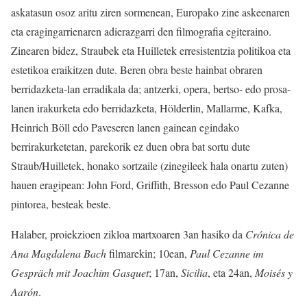
askatasun osoz aritu ziren sormenean, Europako zine askeenaren
eta eragingarrienaren adierazgarri den filmografia egiteraino.
Zinearen bidez, Straubek eta Huilletek erresistentzia politikoa eta
estetikoa eraikitzen dute. Beren obra beste hainbat obraren
berridazketa-lan erradikala da; antzerki, opera, bertso- edo prosa-
lanen irakurketa edo berridazketa, Hölderlin, Mallarme, Kafka,
Heinrich Böll edo Paveseren lanen gainean egindako
berrirakurketetan, parekorik ez duen obra bat sortu dute
Straub/Huilletek, honako sortzaile (zinegileek hala onartu zuten)
hauen eragipean: John Ford, Griffith, Bresson edo Paul Cezanne
pintorea, besteak beste.
Halaber, proiekzioen zikloa martxoaren 3an hasiko da
Crónica de
Ana Magdalena Bach
filmarekin; 10ean,
Paul Cezanne im
Gespräch mit Joachim Gasquet
; 17an,
Sicilia
, eta 24an,
Moisés y
Aarón
.