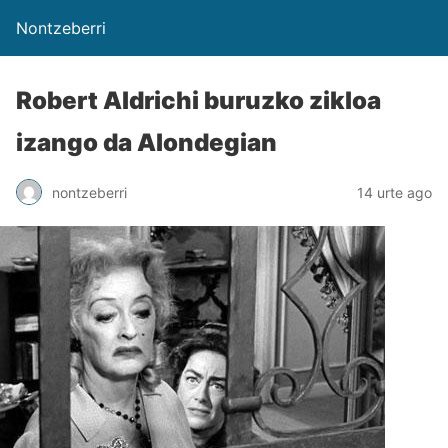
Nontzeberri
Robert Aldrichi buruzko zikloa
izango da Alondegian
nontzeberri
14 urte ago