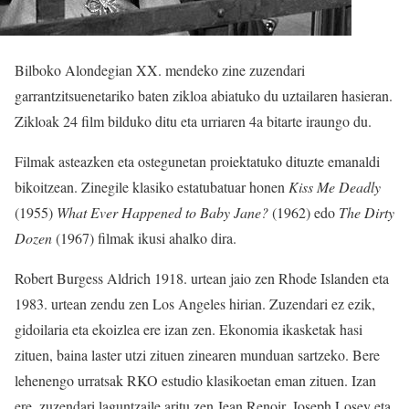
Bilboko Alondegian XX. mendeko zine zuzendari
garrantzitsuenetariko baten zikloa abiatuko du uztailaren hasieran.
Zikloak 24 film bilduko ditu eta urriaren 4a bitarte iraungo du.
Filmak asteazken eta ostegunetan proiektatuko dituzte emanaldi
bikoitzean. Zinegile klasiko estatubatuar honen
Kiss Me Deadly
(1955)
What Ever Happened to Baby Jane?
(1962) edo
The Dirty
Dozen
(1967) filmak ikusi ahalko dira.
Robert Burgess Aldrich 1918. urtean jaio zen Rhode Islanden eta
1983. urtean zendu zen Los Angeles hirian. Zuzendari ez ezik,
gidoilaria eta ekoizlea ere izan zen. Ekonomia ikasketak hasi
zituen, baina laster utzi zituen zinearen munduan sartzeko. Bere
lehenengo urratsak RKO estudio klasikoetan eman zituen. Izan
ere, zuzendari laguntzaile aritu zen Jean Renoir, Joseph Losey eta