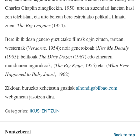
Charles Chaplin zinegileekin. 1950. urtean zuzendari lanetan hasi
zen telebistan, eta urte berean bere estreinako pelikula filmatu
zuen:
The Big Leaguer
(1954).
Bere ibilbidean genero guztietako filmak egin zituen, tartean,
westernak (
Veracruz
, 1954); noir generokoak (
Kiss Me Deadly
(1955); belikoak
The Dirty Dozen
(1967) edo zinearen
munduaren ingurukoak, (
The Big Knife
, 1955) eta (
What Ever
Happened to Baby Jane?,
1962).
Zikloari buruzko xehetasun guztiak
alhondigabilbao.com
webgunean jasotzen dira.
Categories:
IKUS-ENTZUN
Nontzeberri
Back to top