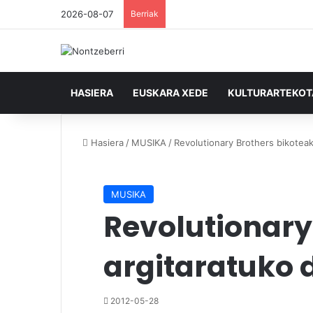
2026-08-07
Berriak
HASIERA
EUSKARA XEDE
KULTURARTEKO
Hasiera
/
MUSIKA
/
Revolutionary Brothers bikoteak
MUSIKA
Revolutionary
argitaratuko 
2012-05-28