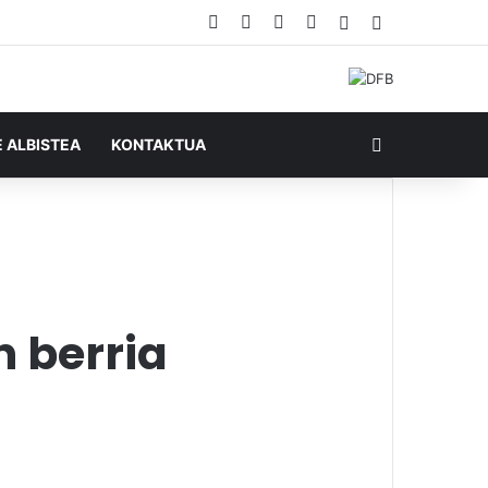
Facebook
X
YouTube
RSS
Ausazko artikul
Sidebar
Bilatu honela
E ALBISTEA
KONTAKTUA
n berria