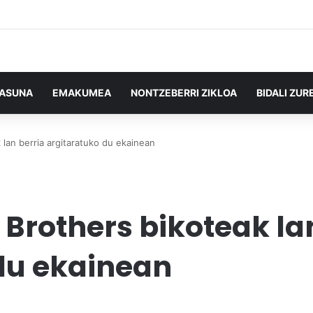
TASUNA
EMAKUMEA
NONTZEBERRI ZIKLOA
BIDALI ZUR
 lan berria argitaratuko du ekainean
 Brothers bikoteak la
du ekainean