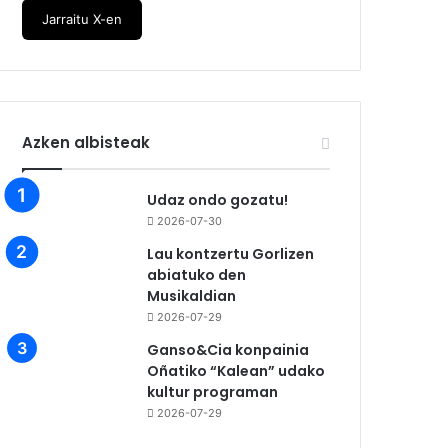
Jarraitu X-en
Azken albisteak
Udaz ondo gozatu!
2026-07-30
Lau kontzertu Gorlizen
abiatuko den
Musikaldian
2026-07-29
Ganso&Cia konpainia
Oñatiko “Kalean” udako
kultur programan
2026-07-29