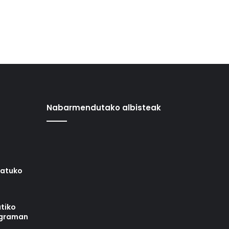
Nabarmendutako albisteak
iatuko
tiko
ograman