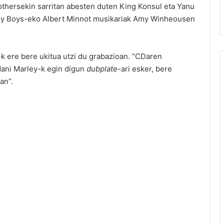
othersekin sarritan abesten duten King Konsul eta Yanu
Jolly Boys-eko Albert Minnot musikariak Amy Winheousen
 ere bere ukitua utzi du grabazioan. “CDaren
Mani Marley-k egin digun
dubplate
-ari esker, bere
an”.