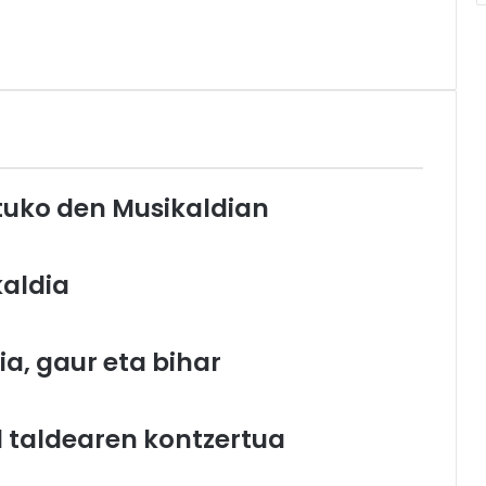
atuko den Musikaldian
kaldia
a, gaur eta bihar
 taldearen kontzertua