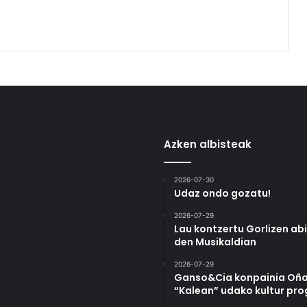
Azken albisteak
2026-07-30
Udaz ondo gozatu!
2026-07-29
Lau kontzertu Gorlizen ab
den Musikaldian
2026-07-29
Ganso&Cia konpainia Oña
“Kalean” udako kultur pr