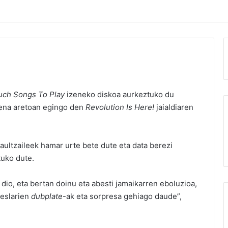
ch Songs To Play
izeneko diskoa aurkeztuko du
ena aretoan egingo den
Revolution Is Here!
jaialdiaren
aultzaileek hamar urte bete dute eta data berezi
tuko dute.
 dio, eta bertan doinu eta abesti jamaikarren eboluzioa,
beslarien
dubplate
-ak eta sorpresa gehiago daude”,