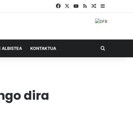
Facebook
X
YouTube
RSS
Ausazko artikul
Sidebar
Bilatu honel
E ALBISTEA
KONTAKTUA
ngo dira