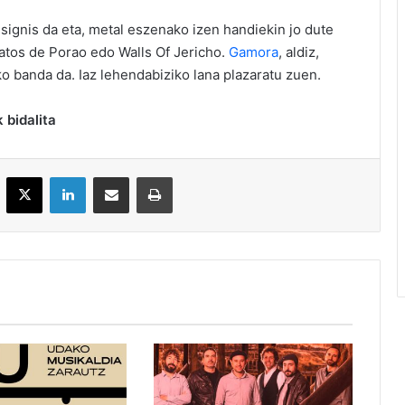
signis da eta, metal eszenako izen handiekin jo dute
atos de Porao edo Walls Of Jericho.
Gamora
, aldiz,
ko banda da. Iaz lehendabiziko lana plazaratu zuen.
 bidalita
acebook
X
LinkedIn
Partekatu e-posta bidez
Inprimatu