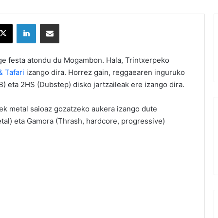
X
LinkedIn
Partekatu e-posta bidez
agge festa atondu du Mogambon. Hala, Trintxerpeko
 Tafari
izango dira. Horrez gain, reggaearen inguruko
 eta 2HS (Dubstep) disko jartzaileak ere izango dira.
ek metal saioaz gozatzeko aukera izango dute
tal) eta Gamora (Thrash, hardcore, progressive)