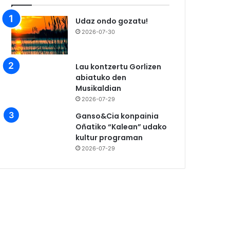
Udaz ondo gozatu!
2026-07-30
Lau kontzertu Gorlizen
abiatuko den
Musikaldian
2026-07-29
Ganso&Cia konpainia
Oñatiko “Kalean” udako
kultur programan
2026-07-29