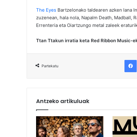
The Eyes
Bartzelonako taldearen azken lana In
zuzenean, hala nola, Napalm Death, Madball, R
Errenteria eta Oiartzungo metal zaleek eraturi
Ttan Ttakun irratia keta Red Ribbon Music-ek
F
Partekatu
Antzeko artikuluak