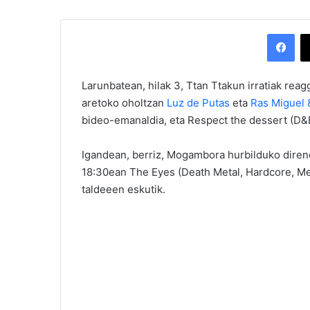
Facebook
Larunbatean, hilak 3, Ttan Ttakun irratiak re
aretoko oholtzan
Luz de Putas
eta
Ras Miguel &
bideo-emanaldia, eta Respect the dessert (D&B)
Igandean, berriz, Mogambora hurbilduko diren
18:30ean The Eyes (Death Metal, Hardcore, Me
taldeeen eskutik.