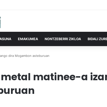
TASUNA
EMAKUMEA
NONTZEBERRI ZIKLOA
BIDALI ZUR
izango dira Mogambon asteburuan
 metal matinee-a iza
buruan