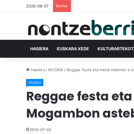
2026-08-07
Berriak
HASIERA
EUSKARA XEDE
KULTURARTEKO
Hasiera
/
MUSIKA
/
Reggae festa eta metal matinee-a 
MUSIKA
Reggae festa eta
Mogambon aste
2010-07-02