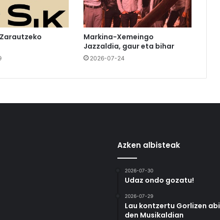
 Zarautzeko
Markina-Xemeingo
Jazzaldia, gaur eta bihar
9
2026-07-24
Azken albisteak
2026-07-30
Udaz ondo gozatu!
2026-07-29
Lau kontzertu Gorlizen ab
den Musikaldian