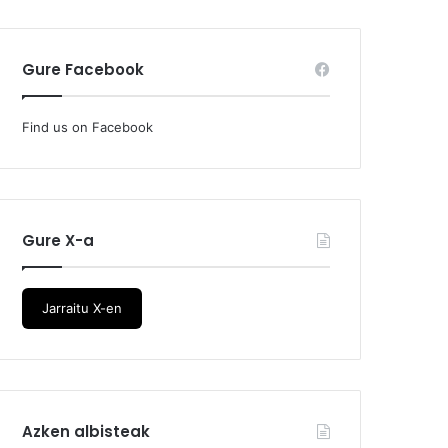
Gure Facebook
Find us on Facebook
Gure X-a
Jarraitu X-en
Azken albisteak