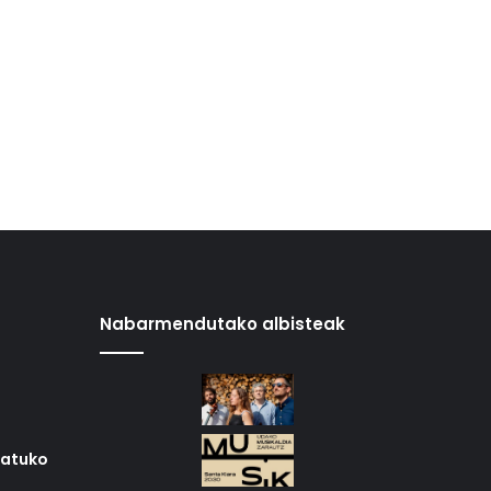
Nabarmendutako albisteak
iatuko