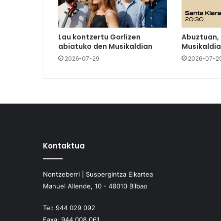
Lau kontzertu Gorlizen
Abuztuan,
abiatuko den Musikaldian
Musikaldia
2026-07-29
2026-07-2
Kontaktua
Nontzeberri | Suspergintza Elkartea
Manuel Allende, 10 - 48010 Bilbao
Tel:
944 029 092
Faxa:
944 008 061