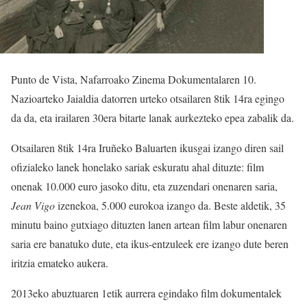
Punto de Vista, Nafarroako Zinema Dokumentalaren 10.
Nazioarteko Jaialdia datorren urteko otsailaren 8tik 14ra egingo
da da, eta irailaren 30era bitarte lanak aurkezteko epea zabalik da.
Otsailaren 8tik 14ra Iruñeko Baluarten ikusgai izango diren sail
ofizialeko lanek honelako sariak eskuratu ahal dituzte: film
onenak 10.000 euro jasoko ditu, eta zuzendari onenaren saria,
Jean Vigo
izenekoa, 5.000 eurokoa izango da. Beste aldetik, 35
minutu baino gutxiago dituzten lanen artean film labur onenaren
saria ere banatuko dute, eta ikus-entzuleek ere izango dute beren
iritzia emateko aukera.
2013eko abuztuaren 1etik aurrera egindako film dokumentalek