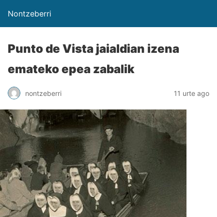
Nontzeberri
Punto de Vista jaialdian izena
emateko epea zabalik
nontzeberri
11 urte ago