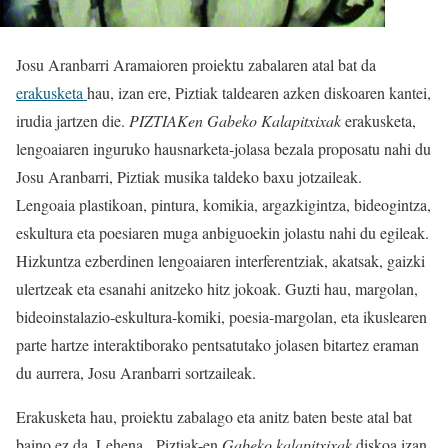
Josu Aranbarri Aramaioren proiektu zabalaren atal bat da
erakusketa
hau, izan ere, Piztiak taldearen azken diskoaren kantei,
irudia jartzen die.
PIZTIAKen Gabeko Kalapitxixak
erakusketa,
lengoaiaren inguruko hausnarketa-jolasa bezala proposatu nahi du
Josu Aranbarri, Piztiak musika taldeko baxu jotzaileak.
Lengoaia plastikoan, pintura, komikia, argazkigintza, bideogintza,
eskultura eta poesiaren muga anbiguoekin jolastu nahi du egileak.
Hizkuntza ezberdinen lengoaiaren interferentziak, akatsak, gaizki
ulertzeak eta esanahi anitzeko hitz jokoak. Guzti hau, margolan,
bideoinstalazio-eskultura-komiki, poesia-margolan, eta ikuslearen
parte hartze interaktiborako pentsatutako jolasen bitartez eraman
du aurrera, Josu Aranbarri sortzaileak.
Erakusketa hau, proiektu zabalago eta anitz baten beste atal bat
baino ez da. Lehena, Piztiak-en
Gabeko kalapitxixak
diskoa izan