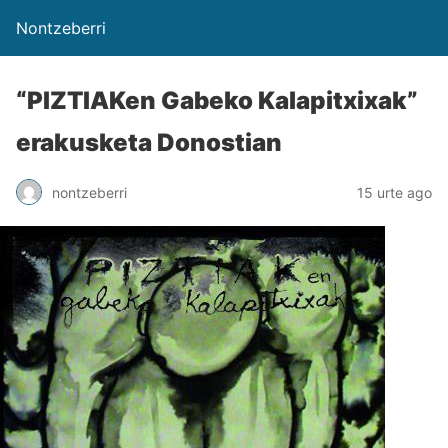
Nontzeberri
“PIZTIAKen Gabeko Kalapitxixak”
erakusketa Donostian
nontzeberri
15 urte ago