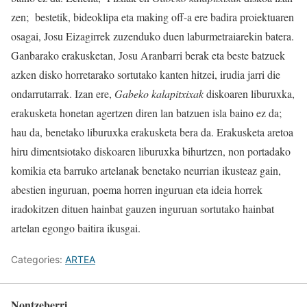
zen; bestetik, bideoklipa eta making off-a ere badira proiektuaren
osagai, Josu Eizagirrek zuzenduko duen laburmetraiarekin batera.
Ganbarako erakusketan, Josu Aranbarri berak eta beste batzuek
azken disko horretarako sortutako kanten hitzei, irudia jarri die
ondarrutarrak. Izan ere,
Gabeko kalapitxixak
diskoaren liburuxka,
erakusketa honetan agertzen diren lan batzuen isla baino ez da;
hau da, benetako liburuxka erakusketa bera da. Erakusketa aretoa
hiru dimentsiotako diskoaren liburuxka bihurtzen, non portadako
komikia eta barruko artelanak benetako neurrian ikusteaz gain,
abestien inguruan, poema horren inguruan eta ideia horrek
iradokitzen dituen hainbat gauzen inguruan sortutako hainbat
artelan egongo baitira ikusgai.
Categories:
ARTEA
Nontzeberri