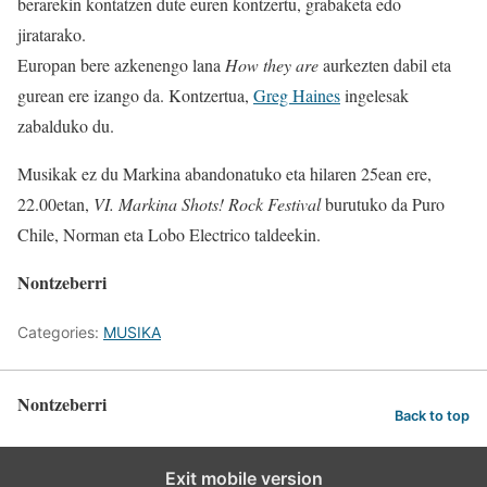
berarekin kontatzen dute euren kontzertu, grabaketa edo
jiratarako.
Europan bere azkenengo lana
How they are
aurkezten dabil eta
gurean ere izango da. Kontzertua,
Greg Haines
ingelesak
zabalduko du.
Musikak ez du Markina abandonatuko eta hilaren 25ean ere,
22.00etan,
VI. Markina Shots! Rock Festival
burutuko da Puro
Chile, Norman eta Lobo Electrico taldeekin.
Nontzeberri
Categories:
MUSIKA
Nontzeberri
Back to top
Exit mobile version