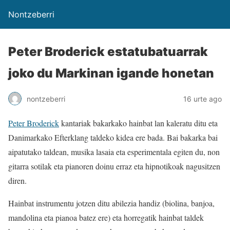
Nontzeberri
Peter Broderick estatubatuarrak
joko du Markinan igande honetan
nontzeberri
16 urte ago
Peter Broderick
kantariak bakarkako hainbat lan kaleratu ditu eta
Danimarkako Efterklang taldeko kidea ere bada. Bai bakarka bai
aipatutako taldean, musika lasaia eta esperimentala egiten du, non
gitarra sotilak eta pianoren doinu erraz eta hipnotikoak nagusitzen
diren.
Hainbat instrumentu jotzen ditu abilezia handiz (biolina, banjoa,
mandolina eta pianoa batez ere) eta horregatik hainbat taldek