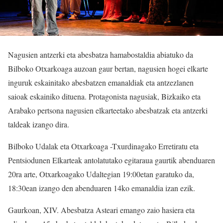
Nagusien antzerki eta abesbatza hamabostaldia abiatuko da
Bilboko Otxarkoaga auzoan gaur bertan, nagusien hogei elkarte
inguruk eskainitako abesbatzen emanaldiak eta antzezlanen
saioak eskainiko dituena. Protagonista nagusiak, Bizkaiko eta
Arabako pertsona nagusien elkarteetako abesbatzak eta antzerki
taldeak izango dira.
Bilboko Udalak eta Otxarkoaga -Txurdinagako Erretiratu eta
Pentsiodunen Elkarteak antolatutako egitaraua gaurtik abenduaren
20ra arte, Otxarkoagako Udaltegian 19:00etan garatuko da,
18:30ean izango den abenduaren 14ko emanaldia izan ezik.
Gaurkoan, XIV. Abesbatza Asteari emango zaio hasiera eta