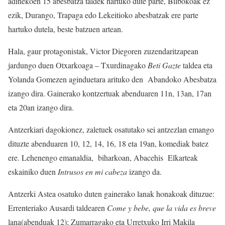
adinekoen 15 abesbatza taldek hartuko dute parte, Bilbokoak ez
ezik, Durango, Trapaga edo Lekeitioko abesbatzak ere parte
hartuko dutela, beste batzuen artean.
Hala, gaur protagonistak, Victor Diegoren zuzendaritzapean
jardungo duen Otxarkoaga – Txurdinagako
Beti Gazte
taldea eta
Yolanda Gomezen aginduetara arituko den Abandoko Abesbatza
izango dira. Gainerako kontzertuak abenduaren 11n, 13an, 17an
eta 20an izango dira.
Antzerkiari dagokionez, zaletuek osatutako sei antzezlan emango
dituzte abenduaren 10, 12, 14, 16, 18 eta 19an, komediak batez
ere. Lehenengo emanaldia, biharkoan, Abacehis Elkarteak
eskainiko duen
Intrusos en mi cabeza
izango da.
Antzerki Astea osatuko duten gainerako lanak honakoak dituzue:
Errenteriako Ausardi taldearen
Come y bebe, que la vida es breve
lana(abenduak 12); Zumarragako eta Urretxuko Irri Makila