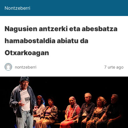
Nontzeberri
Nagusien antzerki eta abesbatza
hamabostaldia abiatu da
Otxarkoagan
nontzeberri
7 urte ago