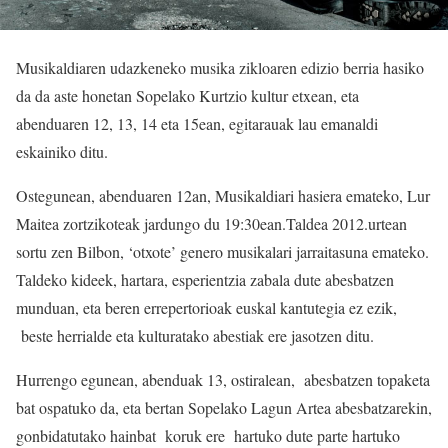
Musikaldiaren udazkeneko musika zikloaren edizio berria hasiko
da da aste honetan Sopelako Kurtzio kultur etxean, eta
abenduaren 12, 13, 14 eta 15ean, egitarauak lau emanaldi
eskainiko ditu.
Ostegunean, abenduaren 12an, Musikaldiari hasiera emateko, Lur
Maitea zortzikoteak jardungo du 19:30ean.Taldea 2012.urtean
sortu zen Bilbon, ‘otxote’ genero musikalari jarraitasuna emateko.
Taldeko kideek, hartara, esperientzia zabala dute abesbatzen
munduan, eta beren errepertorioak euskal kantutegia ez ezik,
beste herrialde eta kulturatako abestiak ere jasotzen ditu.
Hurrengo egunean, abenduak 13, ostiralean, abesbatzen topaketa
bat ospatuko da, eta bertan Sopelako Lagun Artea abesbatzarekin,
gonbidatutako hainbat koruk ere hartuko dute parte hartuko