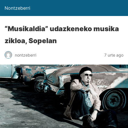
Nontzeberri
“Musikaldia” udazkeneko musika
zikloa, Sopelan
nontzeberri
7 urte ago