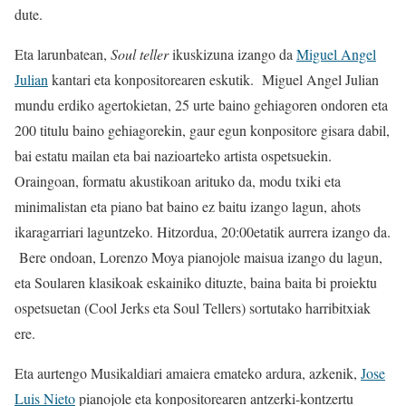
dute.
Eta larunbatean,
Soul teller
ikuskizuna izango da
Miguel Angel
Julian
kantari eta konpositorearen eskutik. Miguel Angel Julian
mundu erdiko agertokietan, 25 urte baino gehiagoren ondoren eta
200 titulu baino gehiagorekin, gaur egun konpositore gisara dabil,
bai estatu mailan eta bai nazioarteko artista ospetsuekin.
Oraingoan, formatu akustikoan arituko da, modu txiki eta
minimalistan eta piano bat baino ez baitu izango lagun, ahots
ikaragarriari laguntzeko. Hitzordua, 20:00etatik aurrera izango da.
Bere ondoan, Lorenzo Moya pianojole maisua izango du lagun,
eta Soularen klasikoak eskainiko dituzte, baina baita bi proiektu
ospe­tsuetan (Cool Jerks eta Soul Tellers) sortutako harribitxiak
ere.
Eta aurtengo Musikaldiari amaiera emateko ardura, azkenik,
Jose
Luis Nieto
pianojole eta konpositorearen antzerki-kontzertu