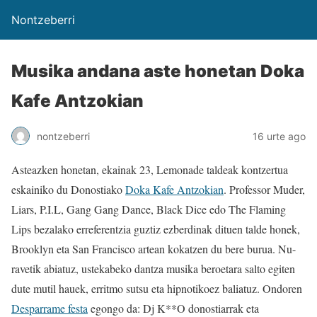
Nontzeberri
Musika andana aste honetan Doka
Kafe Antzokian
nontzeberri
16 urte ago
Asteazken honetan, ekainak 23, Lemonade taldeak kontzertua
eskainiko du Donostiako
Doka Kafe Antzokian
. Professor Muder,
Liars, P.I.L, Gang Gang Dance, Black Dice edo The Flaming
Lips bezalako erreferentzia guztiz ezberdinak dituen talde honek,
Brooklyn eta San Francisco artean kokatzen du bere burua. Nu-
ravetik abiatuz, ustekabeko dantza musika beroetara salto egiten
dute mutil hauek, erritmo sutsu eta hipnotikoez baliatuz. Ondoren
Desparrame festa
egongo da: Dj K**O donostiarrak eta