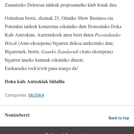
Zarautzeko Delorean taldeak proposaturiko klub festak dira.
Ostiralean berriz, ekainak 25, Oñatiko Show Business eta
Potemkin taldeek kontzertua eskainiko dute Donostiako Doka
Kafe Antzokian. Aurrenekoek atera berri duten
Pozoindutako
Hitzak
(Auto-ekoizpena) bigarren diskoa aurkeztuko dute.
Bigarrenek, berriz,
Gaueko Zaindariak
(Auto-ekoizpena)
bigarren laneko kantuak eskainiko dituzte.
Euskarazko rock'n'roll gaua izango da!
Doka kafe Antzokiak bidalita
Categories:
MUSIKA
Nontzeberri
Back to top