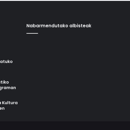
Nabarmendutako albisteak
iatuko
tiko
ograman
 Kultura
zen