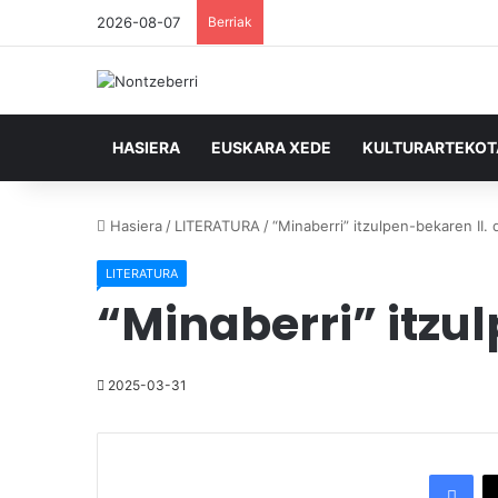
2026-08-07
Berriak
HASIERA
EUSKARA XEDE
KULTURARTEKO
Hasiera
/
LITERATURA
/
“Minaberri” itzulpen-bekaren II. 
LITERATURA
“Minaberri” itzul
2025-03-31
Facebook