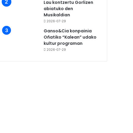
Lau kontzertu Gorlizen
abiatuko den
Musikaldian
2026-07-29
Ganso&Cia konpainia
Oñatiko “Kalean” udako
kultur programan
2026-07-29