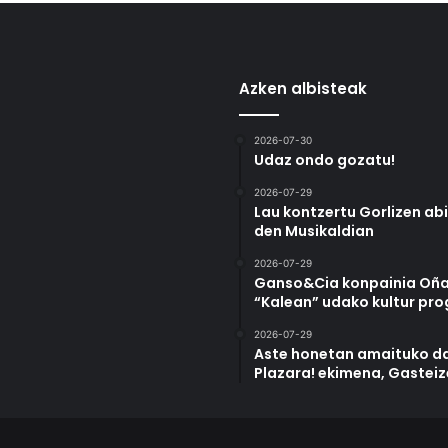
Azken albisteak
2026-07-30
Udaz ondo gozatu!
2026-07-29
Lau kontzertu Gorlizen ab
den Musikaldian
2026-07-29
Ganso&Cia konpainia Oña
“Kalean” udako kultur pr
2026-07-29
Aste honetan amaituko da
Plazara! ekimena, Gastei