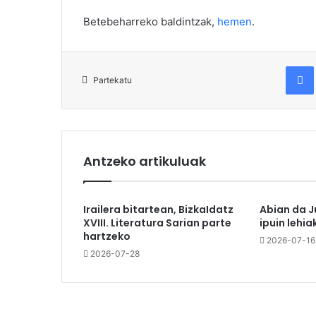
Betebeharreko baldintzak,
hemen
.
Fac
Partekatu
Antzeko artikuluak
Irailera bitartean, BizkaIdatz
Abian da J
XVIII. Literatura Sarian parte
ipuin lehia
hartzeko
2026-07-16
2026-07-28