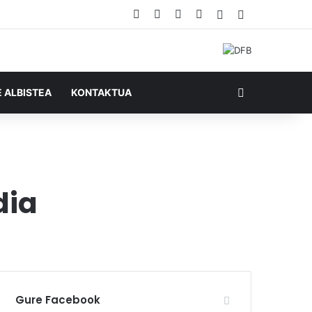
Facebook
X
YouTube
RSS
Ausazko artikul
Sidebar
Bilatu honela
E ALBISTEA
KONTAKTUA
dia
Gure Facebook