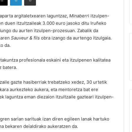
laparta argitaletxearen laguntzaz,
Minaberr
i itzulpen-
en duen itzultzaileak 3.000 euro jasoko ditu Iruñeko
ardungo du aurten itzulpen-prozesuan. Zabalik da
learen
Sauveur & fils
obra izango da aurtengo itzulgaia.
o da.
takuntza profesionala eskaini eta itzulpenen kalitatea
z batera.
ltzaile gazte hasiberriak trebatzeko xedez, 30 urtetik
ekara aurkezteko aukera, eta mentoretza bat ere
tek laguntza eman diezaion itzultzaile gazteari itzulpen-
gren sarian sarituak izan diren egileen lanak hartuko
ena bekaren deialdirako aukeratzen da.