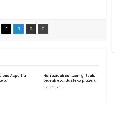
ebook
X
LinkedIn
Partekatu e-posta bidez
Inprimatu
ulene Azpeitia
Narrazioak sortzen: giltzak,
keta
bideak eta idazteko plazera
2026-07-13