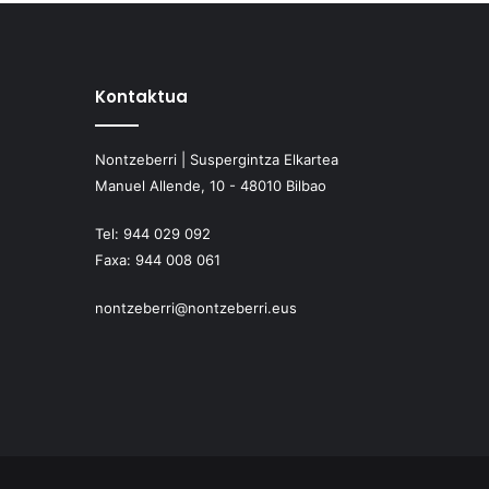
Kontaktua
Nontzeberri | Suspergintza Elkartea
Manuel Allende, 10 - 48010 Bilbao
Tel:
944 029 092
Faxa:
944 008 061
nontzeberri@nontzeberri.eus