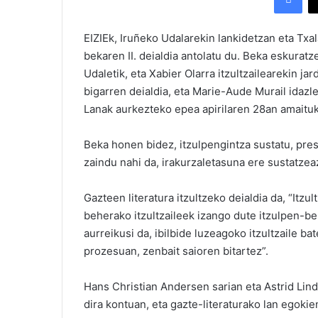
EIZIEk, Iruñeko Udalarekin lankidetzan eta Txa
bekaren II. deialdia antolatu du. Beka eskuratz
Udaletik, eta Xabier Olarra itzultzailearekin j
bigarren deialdia, eta Marie-Aude Murail idaz
Lanak aurkezteko epea apirilaren 28an amaituk
Beka honen bidez, itzulpengintza sustatu, pres
zaindu nahi da, irakurzaletasuna ere sustatzea
Gazteen literatura itzultzeko deialdia da, “Itzu
beherako itzultzaileek izango dute itzulpen-b
aurreikusi da, ibilbide luzeagoko itzultzaile ba
prozesuan, zenbait saioren bitartez”.
Hans Christian Andersen sarian eta Astrid Lind
dira kontuan, eta gazte-literaturako lan egoki