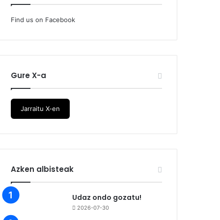
Find us on Facebook
Gure X-a
Jarraitu X-en
Azken albisteak
Udaz ondo gozatu!
2026-07-30