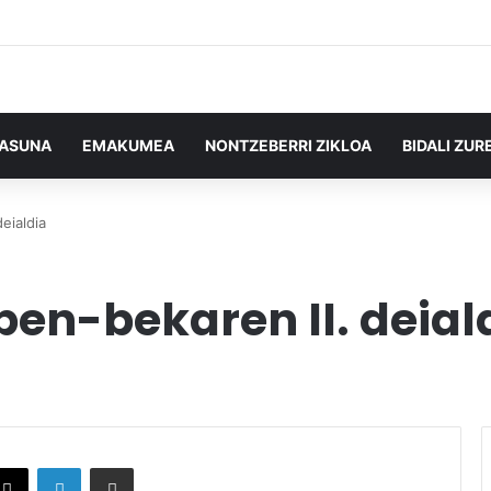
TASUNA
EMAKUMEA
NONTZEBERRI ZIKLOA
BIDALI ZUR
deialdia
pen-bekaren II. deial
X
LinkedIn
Partekatu e-posta bidez