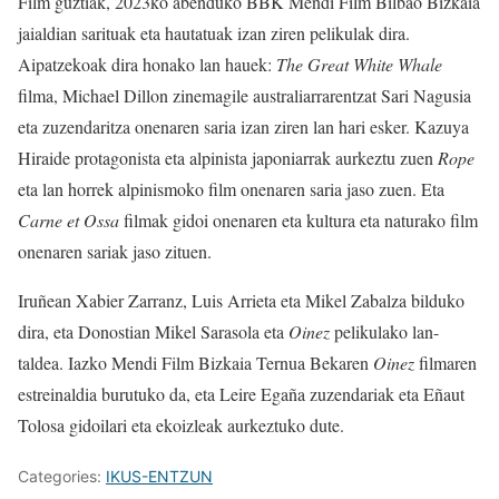
Film guztiak, 2023ko abenduko BBK Mendi Film Bilbao Bizkaia
jaialdian sarituak eta hautatuak izan ziren pelikulak dira.
Aipatzekoak dira honako lan hauek:
The Great White Whale
filma, Michael Dillon zinemagile australiarrarentzat Sari Nagusia
eta zuzendaritza onenaren saria izan ziren lan hari esker. Kazuya
Hiraide protagonista eta alpinista japoniarrak aurkeztu zuen
Rope
eta lan horrek alpinismoko film onenaren saria jaso zuen. Eta
Carne et Ossa
filmak gidoi onenaren eta kultura eta naturako film
onenaren sariak jaso zituen.
Iruñean Xabier Zarranz, Luis Arrieta eta Mikel Zabalza bilduko
dira, eta Donostian Mikel Sarasola eta
Oinez
pelikulako lan-
taldea. Iazko Mendi Film Bizkaia Ternua Bekaren
Oinez
filmaren
estreinaldia burutuko da, eta Leire Egaña zuzendariak eta Eñaut
Tolosa gidoilari eta ekoizleak aurkeztuko dute.
Categories:
IKUS-ENTZUN