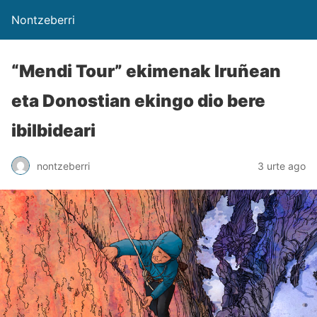
Nontzeberri
“Mendi Tour” ekimenak Iruñean
eta Donostian ekingo dio bere
ibilbideari
nontzeberri
3 urte ago