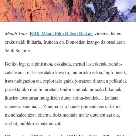
Mendi Tour
,
BBK Mendi Film Bilbao Bizkaia
zinemaldiaren
erakustaldi ibiltaria, Iruñean eta Donostian izango da otsailaren
5etik 8ra arte.
Betiko legez, alpinismoa, eskalada, mendi lasterketak, xenda-
zaletasuna, ur lasterretako kayaka, muturreko eskia, high-lineak,
itsas nabigazioa eta esplorazio gaiak jorratzen dituzten pelikulak
proiektatuko dira bi hirietan. Gidoi landuak, argazki bikainak,
ikuslea abenturan murgiltzen duten soinu-bandak… kalitate
oneneko zinema,… Zinema-saio hauek gomendagarriak dira
mendizaleentzat, zinema dokumentala maite dutenentzat eta,
orobat, publiko zabalarentzat.