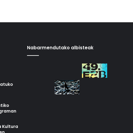
Nabarmendutako albisteak
iatuko
tiko
ograman
 Kultura
zen