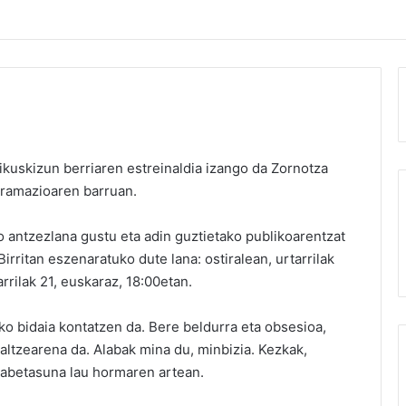
ikuskizun berriaren estreinaldia izango da Zornotza
gramazioaren barruan.
 antzezlana gustu eta adin guztietako publikoarentzat
rritan eszenaratuko dute lana: ostiralean, urtarrilak
rrilak 21, euskaraz, 18:00etan.
ko bidaia kontatzen da. Bere beldurra eta obsesioa,
altzearena da. Alabak mina du, minbizia. Kezkak,
abetasuna lau hormaren artean.