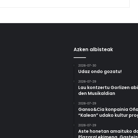
Azken albisteak
2026-07-30
Udaz ondo gozatu!
2026-07-29
Lau kontzertu Gorlizen ab
den Musikaldian
2026-07-29
Ganso&Cia konpainia Oña
“Kalean” udako kultur pr
2026-07-29
Aste honetan amaituko da
Plazara! ekimena, Gastei