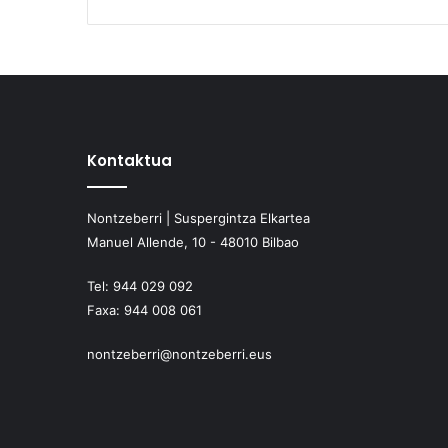
Kontaktua
Nontzeberri | Suspergintza Elkartea
Manuel Allende, 10 - 48010 Bilbao
Tel:
944 029 092
Faxa:
944 008 061
nontzeberri@nontzeberri.eus