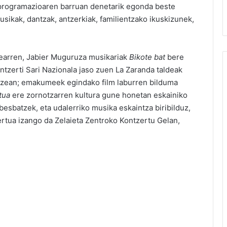
 programazioaren barruan denetarik egonda beste
 musikak, dantzak, antzerkiak, familientzako ikuskizunek,
zearren, Jabier Muguruza musikariak
Bikote bat
bere
ntzerti Sari Nazionala jaso zuen La Zaranda taldeak
tzean; emakumeek egindako film laburren bilduma
tua
ere zornotzarren kultura gune honetan eskainiko
esbatzek, eta udalerriko musika eskaintza biribilduz,
rtua izango da Zelaieta Zentroko Kontzertu Gelan,