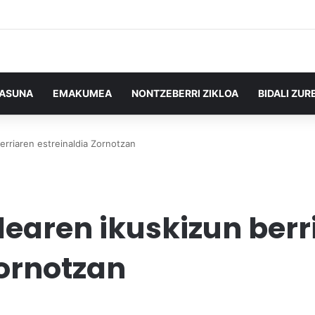
TASUNA
EMAKUMEA
NONTZEBERRI ZIKLOA
BIDALI ZUR
erriaren estreinaldia Zornotzan
dearen ikuskizun berr
Zornotzan