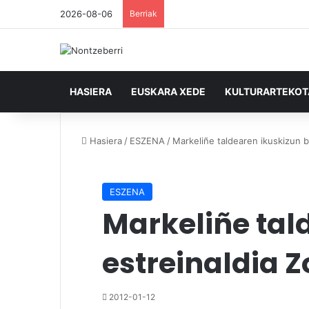
2026-08-06
Berriak
HASIERA
EUSKARA XEDE
KULTURARTEKO
Hasiera
/
ESZENA
/
Markeliñe taldearen ikuskizun b
ESZENA
Markeliñe tal
estreinaldia 
2012-01-12