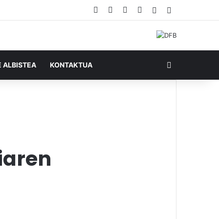
Facebook
X
YouTube
RSS
Ausazko artikul
Sidebar
Bilatu honela
E ALBISTEA
KONTAKTUA
iaren