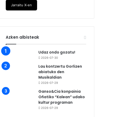
Jarraitu X-en
Azken albisteak
Udaz ondo gozatu!
2026-07-30
Lau kontzertu Gorlizen
abiatuko den
Musikaldian
2026-07-29
Ganso&Cia konpainia
Oñatiko “Kalean” udako
kultur programan
2026-07-29