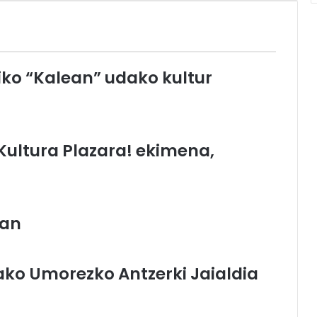
ko “Kalean” udako kultur
ultura Plazara! ekimena,
ean
ako Umorezko Antzerki Jaialdia