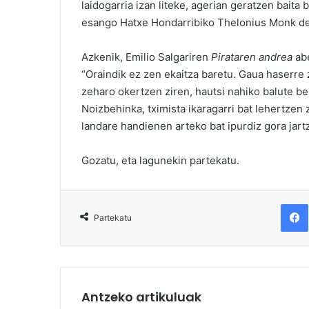
laidogarria izan liteke, agerian geratzen baita
esango Hatxe Hondarribiko Thelonius Monk d
Azkenik, Emilio Salgariren
Pirataren andrea
abe
“Oraindik ez zen ekaitza baretu. Gaua haserre
zeharo okertzen ziren, hautsi nahiko balute bez
Noizbehinka, tximista ikaragarri bat lehertzen 
landare handienen arteko bat ipurdiz gora jar
Gozatu, eta lagunekin partekatu.
F
Partekatu
Antzeko artikuluak