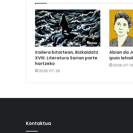
Irailera bitartean, BizkaIdatz
Abian da J
XVIII. Literatura Sarian parte
ipuin lehia
hartzeko
2026-07-1
2026-07-28
Kontaktua