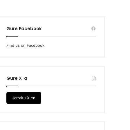
Gure Facebook
Find us on Facebook
Gure X-a
Jarraitu X-en