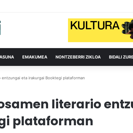
TASUNA
EMAKUMEA
NONTZEBERRI ZIKLOA
BIDALI ZUR
 entzungai eta irakurgai Booktegi plataforman
samen literario entz
gi plataforman