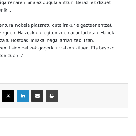
 bigarrenaren lana ez dugula entzun. Beraz, ez dizuet
enik…
ntura-nobela plazaratu dute irakurle gazteenentzat.
 zegoen. Haizeak ulu egiten zuen adar tartetan. Hauek
ala. Hostoak, milaka, hega larrian zebiltzan.
zen. Laino beltzak gogorki urratzen zituen. Eta basoko
tzen zuen…”
acebook
X
LinkedIn
Partekatu e-posta bidez
Inprimatu