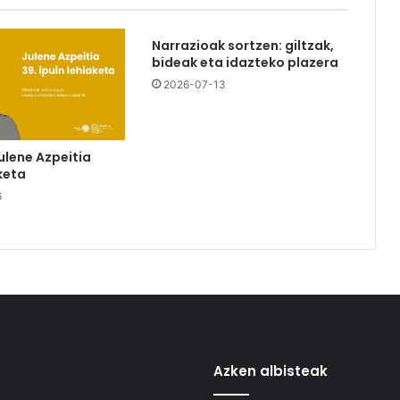
Narrazioak sortzen: giltzak,
bideak eta idazteko plazera
2026-07-13
ulene Azpeitia
keta
6
Azken albisteak