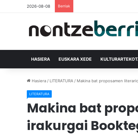
2026-08-08
Berriak
HASIERA
EUSKARA XEDE
KULTURARTEKO
Hasiera
/
LITERATURA
/
Makina bat proposamen literario
LITERATURA
Makina bat propo
irakurgai Bookte