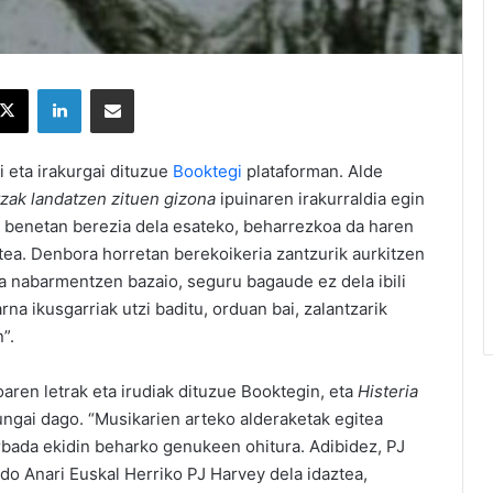
X
LinkedIn
Partekatu e-posta bidez
i eta irakurgai dituzue
Booktegi
plataforman. Alde
zak landatzen zituen gizona
ipuinaren irakurraldia egin
at benetan berezia dela esateko, beharrezkoa da haren
tea. Denbora horretan berekoikeria zantzurik aurkitzen
a nabarmentzen bazaio, seguru bagaude ez dela ibili
rna ikusgarriak utzi baditu, orduan bai, zalantzarik
”.
aren letrak eta irudiak dituzue Booktegin, eta
Histeria
ungai dago. “Musikarien arteko alderaketak egitea
harbada ekidin beharko genukeen ohitura. Adibidez, PJ
edo Anari Euskal Herriko PJ Harvey dela idaztea,