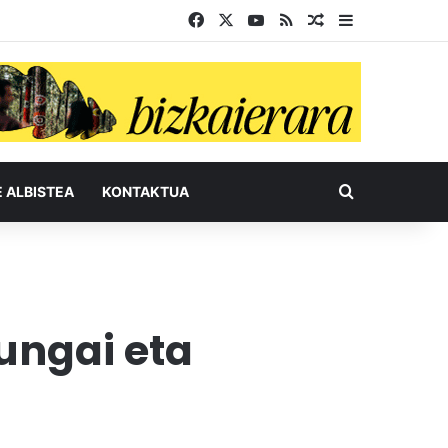
Facebook
X
YouTube
RSS
Ausazko artikul
Sidebar
Bilatu honel
E ALBISTEA
KONTAKTUA
ungai eta