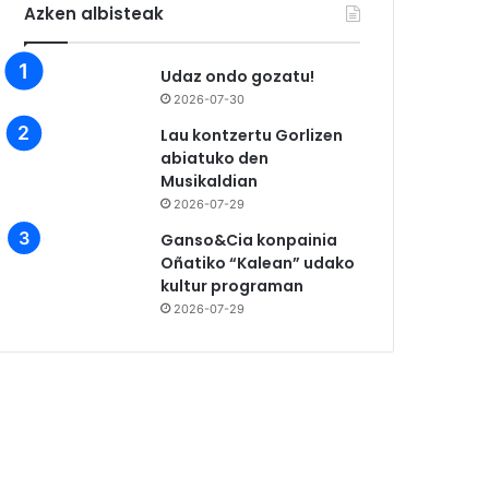
Azken albisteak
Udaz ondo gozatu!
2026-07-30
Lau kontzertu Gorlizen
abiatuko den
Musikaldian
2026-07-29
Ganso&Cia konpainia
Oñatiko “Kalean” udako
kultur programan
2026-07-29