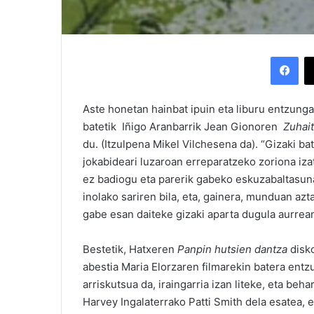
Facebook
Aste honetan hainbat ipuin eta liburu entzunga
batetik Iñigo Aranbarrik Jean Gionoren
Zuhait
du. (Itzulpena Mikel Vilchesena da). “Gizaki b
jokabideari luzaroan erreparatzeko zoriona iza
ez badiogu eta parerik gabeko eskuzabaltasun
inolako sariren bila, eta, gainera, munduan azta
gabe esan daiteke gizaki aparta dugula aurrean
Bestetik, Hatxeren
Panpin hutsien dantza
disko
abestia Maria Elorzaren filmarekin batera entz
arriskutsua da, iraingarria izan liteke, eta be
Harvey Ingalaterrako Patti Smith dela esatea, 