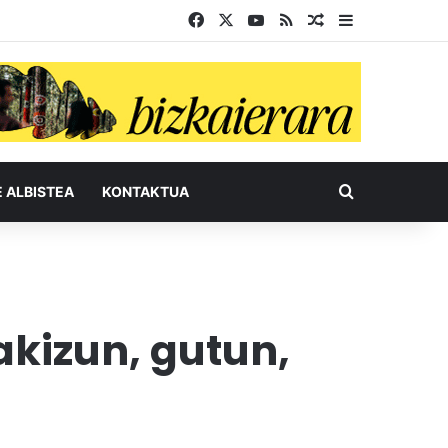
Facebook
X
YouTube
RSS
Ausazko artikul
Sidebar
Bilatu honel
E ALBISTEA
KONTAKTUA
kizun, gutun,