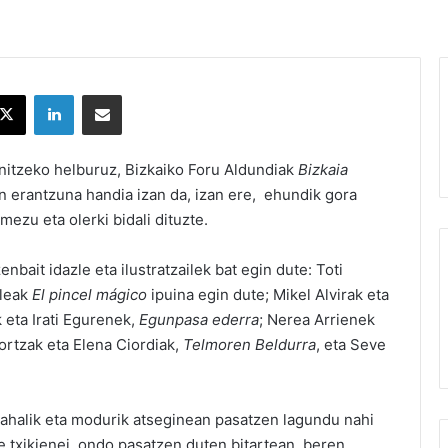
X
LinkedIn
Partekatu e-posta bidez
tzeko helburuz, Bizkaiko Foru Aldundiak
Bizkaia
 erantzuna handia izan da, izan ere, ehundik gora
mezu eta olerki bidali dituzte.
bait idazle eta ilustratzailek bat egin dute: Toti
ileak
El pincel mágico
ipuina egin dute; Mikel Alvirak eta
k eta Irati Egurenek,
Egunpasa ederra
; Nerea Arrienek
lortzak eta Elena Ciordiak,
Telmoren Beldurra
, eta Seve
halik eta modurik atseginean pasatzen lagundu nahi
e txikienei, ondo pasatzen duten bitartean, beren