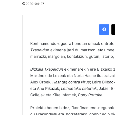
2020-04-27
Facebook
Konfinamendu-egoera honetan umeak entreteni
Txapeldun
ekimena jarri du martxan, eta umeen
marrazki, margolan, kontakizun, gutun, istorio, 
Bizkaia Txapeldun
ekimenarekin ere Bizkaiko zen
Martínez de Lezeak eta Nuria Hache ilustratza
Alex Orbek,
Hashtag contra virus
; Leire Bilbao
eta Ane Pikazak,
Leihoetako bateriak
; Jabier E
Callejak eta Kike Infamek,
Pony Pottoka.
Proiektu honen bidez, “konfinamendu-egunak a
du Erakundeak eta, horretarako, gonbit egin di