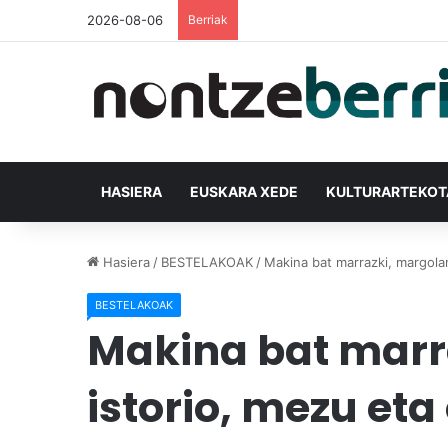
2026-08-06
Berriak
HASIERA
EUSKARA XEDE
KULTURARTEKO
Hasiera
/
BESTELAKOAK
/
Makina bat marrazki, margolan
BESTELAKOAK
Makina bat marra
istorio, mezu eta 