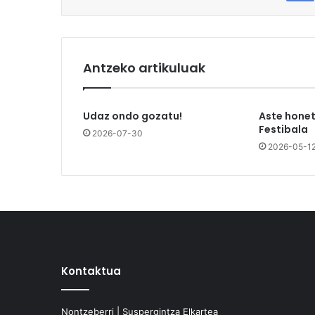
Antzeko artikuluak
Udaz ondo gozatu!
Aste honet
Festibala
2026-07-30
2026-05-1
Kontaktua
Nontzeberri | Suspergintza Elkartea