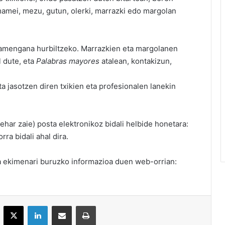
mamei, mezu, gutun, olerki, marrazki edo margolan
mamengana hurbiltzeko. Marrazkien eta margolanen
l dute, eta
Palabras mayores
atalean, kontakizun,
a jasotzen diren txikien eta profesionalen lanekin
ehar zaie) posta elektronikoz bidali helbide honetara:
rra bidali ahal dira.
ra ekimenari buruzko informazioa duen web-orrian:
acebook
X
LinkedIn
Partekatu e-posta bidez
Inprimatu