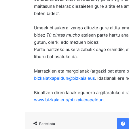
maitasuna helaraz diezaieten gure aitite eta a
baten bidez”.
Umeek bi aukera izango dituzte gure aitita-a
bidez
Tú pintas mucho
atalean parte hartu aha
gutun, olerki edo mezuen bidez.
Parte hartzeko aukera zabalik dago oraindik, et
liburu bat osatuko da.
Marrazkien eta margolanak (argazki bat atera b
bizkaiatxapeldun@bizkaia.eus
. Idazlanak ere ho
Bidaltzen diren lanak egunero argitaratuko di
www.bizkaia.eus/bizkaiatxapeldun
.
F
Partekatu