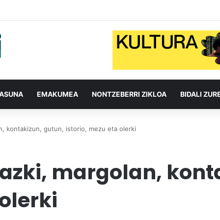
TASUNA
EMAKUMEA
NONTZEBERRI ZIKLOA
BIDALI ZUR
, kontakizun, gutun, istorio, mezu eta olerki
zki, margolan, konta
olerki