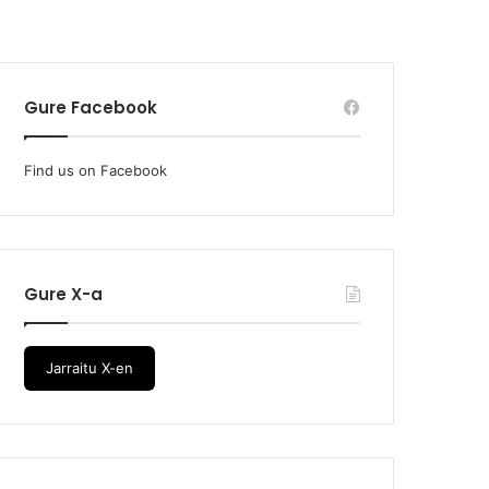
Gure Facebook
Find us on Facebook
Gure X-a
Jarraitu X-en