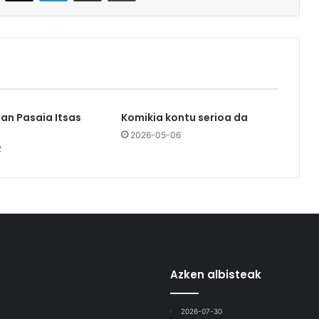
an Pasaia Itsas
Komikia kontu serioa da
2026-05-06
2
Azken albisteak
2026-07-30