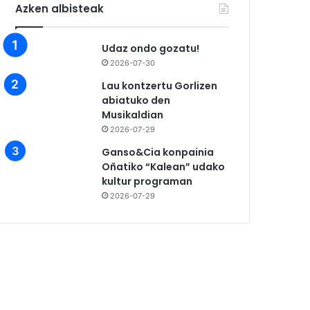
Azken albisteak
Udaz ondo gozatu!
2026-07-30
Lau kontzertu Gorlizen
abiatuko den
Musikaldian
2026-07-29
Ganso&Cia konpainia
Oñatiko “Kalean” udako
kultur programan
2026-07-29