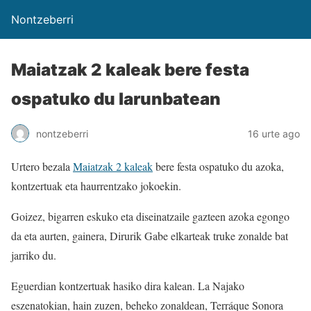
Nontzeberri
Maiatzak 2 kaleak bere festa
ospatuko du larunbatean
nontzeberri
16 urte ago
Urtero bezala
Maiatzak 2 kaleak
bere festa ospatuko du azoka,
kontzertuak eta haurrentzako jokoekin.
Goizez, bigarren eskuko eta diseinatzaile gazteen azoka egongo
da eta aurten, gainera, Dirurik Gabe elkarteak truke zonalde bat
jarriko du.
Eguerdian kontzertuak hasiko dira kalean. La Najako
eszenatokian, hain zuzen, beheko zonaldean, Terráque Sonora