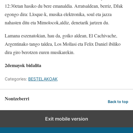
12:30etan hasiko du bere emanaldia. Arratsaldean, berriz, DJak
egongo dira: Lloque-k, musika elektronika, soul eta jazza
nahasten ditu eta Mimolocok,aldiz, denetarik jartzen du.
Lamana eszenatokian, hau da, goiko aldean, El Cachivache,
Argentinako tango taldea, Los Mollasi eta Felix Daniel ibiliko
dira giro berotzen euren musikarekin.
2demayok bidalita
Categories:
BESTELAKOAK
Nontzeberri
Back to top
Exit mobile version