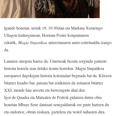
Igande honetan, urriak 19, 19:30etan eta Markina Xemeingo
Uhagon kulturgunean, Horman Poster konpainiaren
eskutik,
Magia Sinpatikoa
antzezlanaren aurre-estreinaldia izango
da.
Lanaren sinopsia hauxe da: Umetxoak bezala sorgindu gaituzte
historia horrela izan delako kontu horrekin. Magia Sinpatikoa
europarroi dagokigun historia kolonialari begirada bat da. Klixeen
bitartez kuadro bat, paisaia bat eraikitzen da zeinaren bitartez
XXI. mende hau arroztu eta berrezagutu ahal den.
Igor de Quadra eta Matxalen de Pedrok gidatzen duten obra
honetan Mbaye Sene dantzari senegaldarrak ere parte hartzen du
eta ondorioz, obran euskara, gaztelera eta wolof nahasten dira.