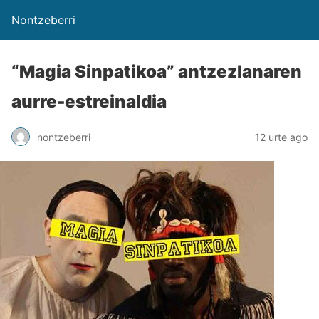
Nontzeberri
“Magia Sinpatikoa” antzezlanaren
aurre-estreinaldia
nontzeberri
12 urte ago