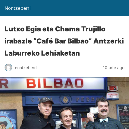
Nontzeberri
Lutxo Egia eta Chema Trujillo
irabazle “Café Bar Bilbao” Antzerki
Laburreko Lehiaketan
nontzeberri
10 urte ago