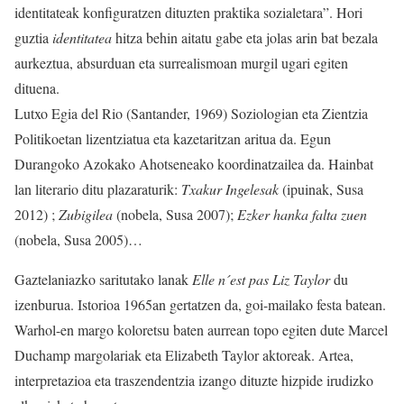
identitateak konfiguratzen dituzten praktika sozialetara”. Hori
guztia
identitatea
hitza behin aitatu gabe eta jolas arin bat bezala
aurkeztua, absurduan eta surrealismoan murgil ugari egiten
dituena.
Lutxo Egia del Rio (Santander, 1969) Soziologian eta Zientzia
Politikoetan lizentziatua eta kazetaritzan aritua da. Egun
Durangoko Azokako Ahotseneako koordinatzailea da. Hainbat
lan literario ditu plazaraturik:
Txakur Ingelesak
(ipuinak, Susa
2012) ;
Zubigilea
(nobela, Susa 2007);
Ezker hanka falta zuen
(nobela, Susa 2005)…
Gaztelaniazko saritutako lanak
Elle n´est pas Liz Taylor
du
izenburua. Istorioa 1965an gertatzen da, goi-mailako festa batean.
Warhol-en margo koloretsu baten aurrean topo egiten dute Marcel
Duchamp margolariak eta Elizabeth Taylor aktoreak. Artea,
interpretazioa eta traszendentzia izango dituzte hizpide irudizko