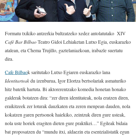
Formatu txikiko antzerkia bultzatzeko xedez antolatutako XIV
Café Bar Bilbao
Teatro Gidoi Lehiaketan Lutxo Egia, euskarazko
atalean, eta Chema Trujillo, gaztelaniazkoan, irabazle suertatu
dira.
Cafe Bilbao
k saritutako Lutxo Egiaren euskarazko lana
Identitarteak
du izenburua, Igor Elortza bertsolariak asmaturiko
hitz batetik hartuta. Bi aktorerentzako komedia honetan honako
galderak botatzen dira: “zer diren identitateak, nola eratzen diren,
eraikitzeek zer loturak dauzkaten eta zeren menpean dauden, nola
kokatzen garen pertsonok haiekiko, zeintzuk diren gure usteak,
nola uste horiek eragiten dieten gure praktikei…” Egileak bidaia
bat proposatzen du “mundu itxi, aldaezin eta esentzialistatik egun