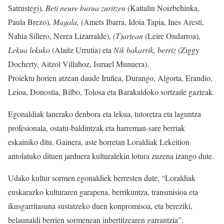
Satrustegi)
, Beti neure burua zuritzen
(Kattalin Noizbehinka,
Paula Brezo)
, Magala,
(Amets Ibarra, Idoia Tapia, Ines Aresti,
Nahia Sillero, Nerea Lizarralde),
(T)artean
(Leire Ondarroa)
,
Lekua lekuko
(Alaitz Urrutia) eta
Nik bakarrik, berriz
(Ziggy
Docherty, Aitzol Villahoz, Ismael Munuera).
Proiektu horien atzean daude Iruñea, Durango, Algorta, Erandio,
Leioa, Donostia, Bilbo, Tolosa eta Barakaldoko sortzaile gazteak.
Egonaldiak lanerako denbora eta lekua, tutoretza eta laguntza
profesionala, ostatu-baldintzak eta harreman-sare berriak
eskainiko ditu. Gainera, aste horretan Loraldiak Lekeition
antolatuko dituen jarduera kulturalekin lotura zuzena izango dute.
Udako kultur sormen egonaldiek berresten dute, “Loraldiak
euskarazko kulturaren garapena, berrikuntza, transmisioa eta
ikusgarritasuna sustatzeko duen konpromisoa, eta bereziki,
belaunaldi berrien sormenean inbertitzearen garrantzia”.