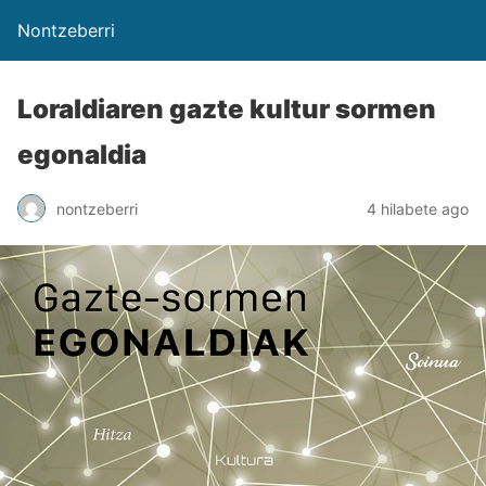
Nontzeberri
Loraldiaren gazte kultur sormen
egonaldia
nontzeberri
4 hilabete ago