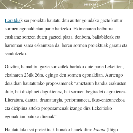
Loraldia
k sei proiektu hautatu ditu aurtengo udako gazte kultur
sormen egonaldietan parte hartzeko. Ekimenaren helburua
euskaraz sortzen duten gazteei plaza, denbora, baliabideak eta
harreman-sarea eskaintzea da, beren sormen proiektuak garatu eta
sendotzeko.
Guztira, hamahiru gazte sortzailek hartuko dute parte Lekeition,
ekainaren 23tik 26ra, egingo den sormen egonaldian. Aurtengo
deialdian hautatutako proposamenek “aniztasun handia erakusten
dute, bai diziplinei dagokienez, bai sormen begiradei dagokienez.
Literatura, dantza, dramaturgia, performancea, ikus-entzunezkoa
eta diziplina arteko proposamenak izango dira Lekeitioko
egonaldian batuko direnak”.
Hautatutako sei proiektuak honako hauek dira:
Fauna
(Iñigo