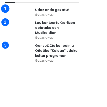
Udaz ondo gozatu!
2026-07-30
Lau kontzertu Gorlizen
abiatuko den
Musikaldian
2026-07-29
Ganso&Cia konpainia
Oñatiko “Kalean” udako
kultur programan
2026-07-29