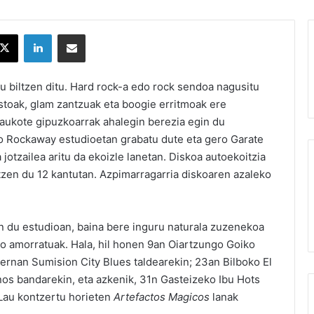
X
LinkedIn
Partekatu e-posta bidez
u biltzen ditu. Hard rock-a edo rock sendoa nagusitu
astoak, glam zantzuak eta boogie erritmoak ere
aukote gipuzkoarrak ahalegin berezia egin du
ko Rockaway estudioetan grabatu dute eta gero Garate
otzailea aritu da ekoizle lanetan. Diskoa autoekoitzia
iltzen du 12 kantutan. Azpimarragarria diskoaren azaleko
in du estudioan, baina bere inguru naturala zuzenekoa
so amorratuak. Hala, hil honen 9an Oiartzungo Goiko
bernan Sumision City Blues taldearekin; 23an Bilboko El
os bandarekin, eta azkenik, 31n Gasteizeko Ibu Hots
 Lau kontzertu horieten
Artefactos Magicos
lanak