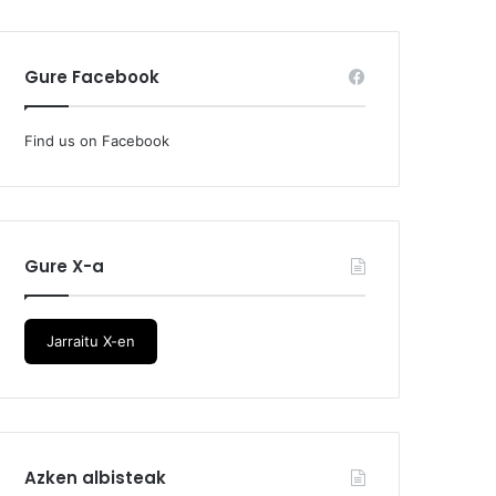
Gure Facebook
Find us on Facebook
Gure X-a
Jarraitu X-en
Azken albisteak