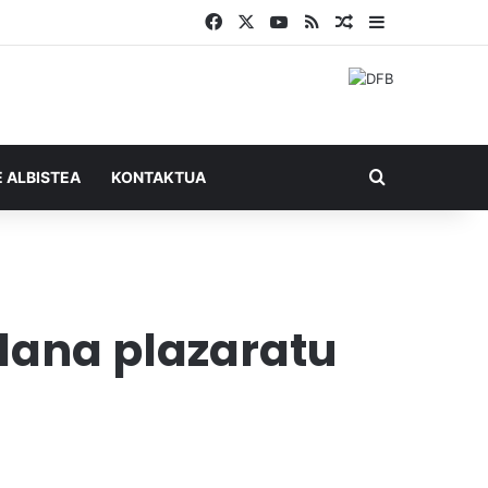
Facebook
X
YouTube
RSS
Ausazko artikul
Sidebar
Bilatu honel
E ALBISTEA
KONTAKTUA
 lana plazaratu