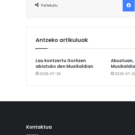
Partekatu
Antzeko artikuluak
Lau kontzertu Gorlizen
Abuztuan,
abiatuko den Musikaldian
Musikaldia
2026-07-29
2026-07-2
Kontaktua