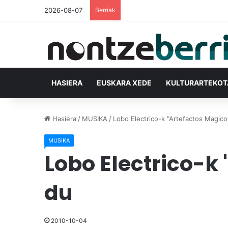
2026-08-07
Berriak
HASIERA
EUSKARA XEDE
KULTURARTEKO
Hasiera
/
MUSIKA
/
Lobo Electrico-k "Artefactos Magico
MUSIKA
Lobo Electrico-k
du
2010-10-04