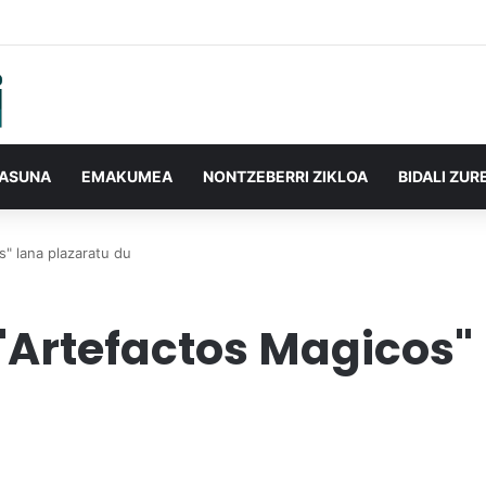
TASUNA
EMAKUMEA
NONTZEBERRI ZIKLOA
BIDALI ZUR
s" lana plazaratu du
 "Artefactos Magicos"