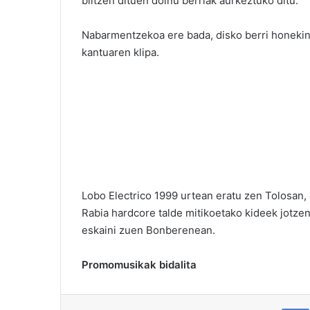
biltzen dituen doinu berriak aurkeztuko ditu.
Nabarmentzekoa ere bada, disko berri honekin
kantuaren klipa.
Lobo Electrico 1999 urtean eratu zen Tolosan,
Rabia hardcore talde mitikoetako kideek jotze
eskaini zuen Bonberenean.
Promomusikak bidalita
F