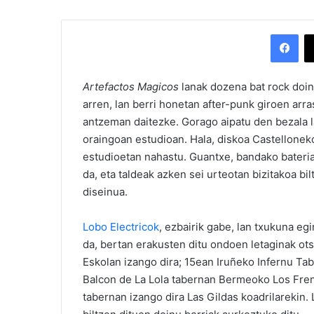
Facebook
Artefactos Magicos
lanak dozena bat rock doin
arren, lan berri honetan after-punk giroen arr
antzeman daitezke. Gorago aipatu den bezala l
oraingoan estudioan. Hala, diskoa Castellone
estudioetan nahastu. Guantxe, bandako bateria j
da, eta taldeak azken sei urteotan bizitakoa b
diseinua.
Lobo Electricok
, ezbairik gabe, lan txukuna eg
da, bertan erakusten ditu ondoen letaginak ot
Eskolan izango dira; 15ean Iruñeko Infernu Ta
Balcon de La Lola tabernan Bermeoko Los Fren
tabernan izango dira Las Gildas koadrilarekin.