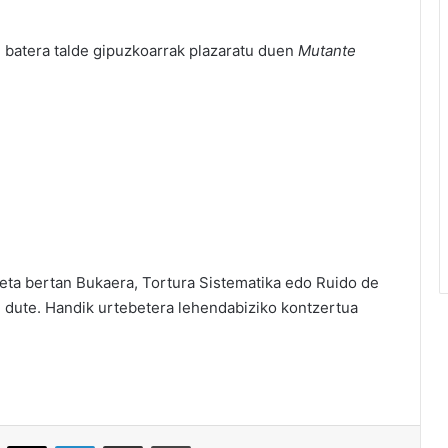
 batera talde gipuzkoarrak plazaratu duen
Mutante
 eta bertan Bukaera, Tortura Sistematika edo Ruido de
n dute. Handik urtebetera lehendabiziko kontzertua
acebook
X
LinkedIn
Partekatu e-posta bidez
Inprimatu