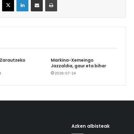
 Zarautzeko
Markina-Xemeingo
Jazzaldia, gaur eta bihar
9
2026-07-24
Azken albisteak