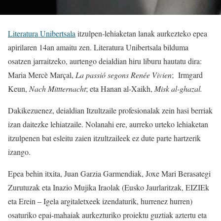
Literatura Unibertsala
itzulpen-lehiaketan lanak aurkezteko epea
apirilaren 14an amaitu zen. Literatura Unibertsala bilduma
osatzen jarraitzeko, aurtengo deialdian hiru liburu hautatu dira:
Maria Mercè Marçal,
La passió segons Renée Vivien
; Irmgard
Keun,
Nach Mittternacht
; eta Hanan al-Xaikh,
Misk al-ghazal.
Dakikezuenez, deialdian Itzultzaile profesionalak zein hasi berriak
izan daitezke lehiatzaile. Nolanahi ere, aurreko urteko lehiaketan
itzulpenen bat esleitu zaien itzultzaileek ez dute parte hartzerik
izango.
Epea behin itxita, Juan Garzia Garmendiak, Joxe Mari Berasategi
Zurutuzak eta Inazio Mujika Iraolak (Eusko Jaurlaritzak, EIZIEk
eta Erein – Igela argitaletxeek izendaturik, hurrenez hurren)
osaturiko epai-mahaiak aurkezturiko proiektu guztiak aztertu eta