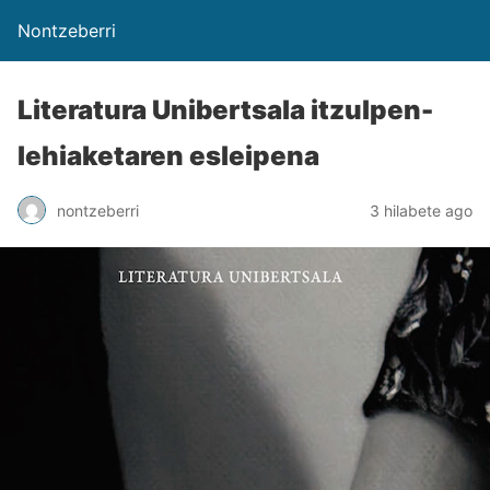
Nontzeberri
Literatura Unibertsala itzulpen-
lehiaketaren esleipena
nontzeberri
3 hilabete ago