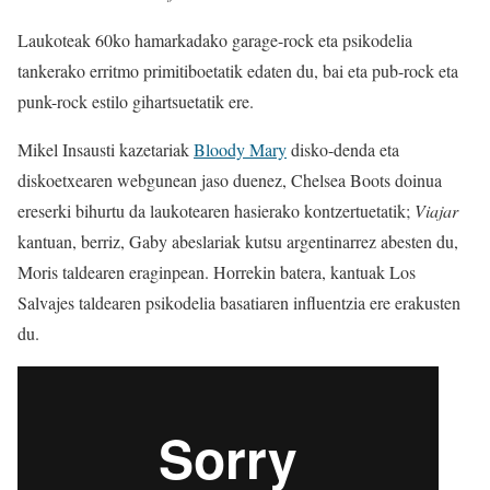
Laukoteak 60ko hamarkadako garage-rock eta psikodelia
tankerako erritmo primitiboetatik edaten du, bai eta pub-rock eta
punk-rock estilo gihartsuetatik ere.
Mikel Insausti kazetariak
Bloody Mary
disko-denda eta
diskoetxearen webgunean jaso duenez, Chelsea Boots doinua
ereserki bihurtu da laukotearen hasierako kontzertuetatik;
Viajar
kantuan, berriz, Gaby abeslariak kutsu argentinarrez abesten du,
Moris taldearen eraginpean. Horrekin batera, kantuak Los
Salvajes taldearen psikodelia basatiaren influentzia ere erakusten
du.