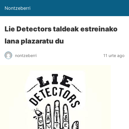
Nontzeberri
Lie Detectors taldeak estreinako
lana plazaratu du
nontzeberri
11 urte ago