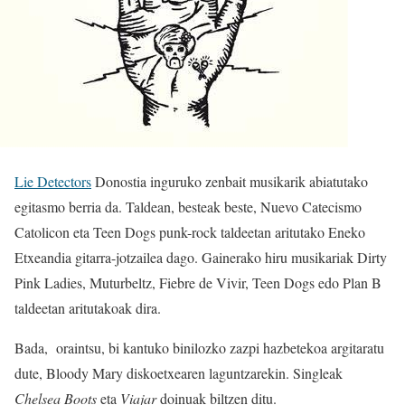
Lie Detectors
Donostia inguruko zenbait musikarik abiatutako
egitasmo berria da. Taldean, besteak beste, Nuevo Catecismo
Catolicon eta Teen Dogs punk-rock taldeetan aritutako Eneko
Etxeandia gitarra-jotzailea dago. Gainerako hiru musikariak Dirty
Pink Ladies, Muturbeltz, Fiebre de Vivir, Teen Dogs edo Plan B
taldeetan aritutakoak dira.
Bada, oraintsu, bi kantuko binilozko zazpi hazbetekoa argitaratu
dute, Bloody Mary diskoetxearen laguntzarekin. Singleak
Chelsea
Boots
eta
Viajar
doinuak biltzen ditu.