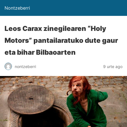
Nontzeberri
Leos Carax zinegilearen “Holy
Motors” pantailaratuko dute gaur
eta bihar Bilbaoarten
nontzeberri
9 urte ago