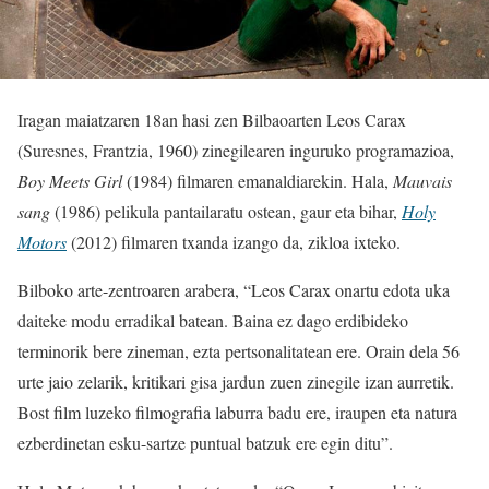
Iragan maiatzaren 18an hasi zen Bilbaoarten Leos Carax
(Suresnes, Frantzia, 1960) zinegilearen inguruko programazioa,
Boy Meets Girl
(1984) filmaren emanaldiarekin. Hala,
Mauvais
sang
(1986) pelikula pantailaratu ostean, gaur eta bihar,
H
oly
Motors
(2012) filmaren txanda izango da, zikloa ixteko.
Bilboko arte-zentroaren arabera, “Leos Carax onartu edota uka
daiteke modu erradikal batean. Baina ez dago erdibideko
terminorik bere zineman, ezta pertsonalitatean ere. Orain dela 56
urte jaio zelarik, kritikari gisa jardun zuen zinegile izan aurretik.
Bost film luzeko filmografia laburra badu ere, iraupen eta natura
ezberdinetan esku-sartze puntual batzuk ere egin ditu”.