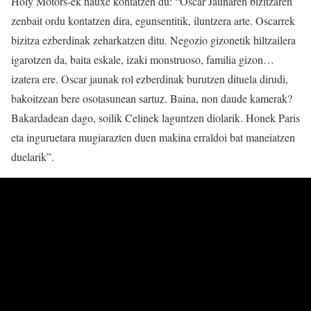
Holy Motors-ek hauxe kontatzen du: “Oscar Jaunaren bizitzaren
zenbait ordu kontatzen dira, egunsentitik, iluntzera arte. Oscarrek
bizitza ezberdinak zeharkatzen ditu. Negozio gizonetik hiltzailera
igarotzen da, baita eskale, izaki monstruoso, familia gizon…
izatera ere. Oscar jaunak rol ezberdinak burutzen dituela dirudi,
bakoitzean bere osotasunean sartuz. Baina, non daude kamerak?
Bakardadean dago, soilik Celinek laguntzen diolarik. Honek Paris
eta inguruetara mugiarazten duen makina erraldoi bat maneiatzen
duelarik”.