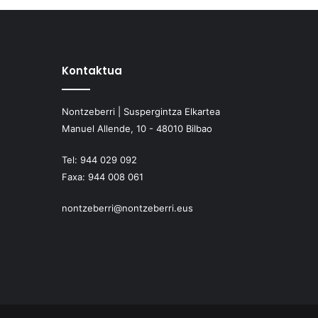
Kontaktua
Nontzeberri | Suspergintza Elkartea
Manuel Allende, 10 - 48010 Bilbao
Tel:
944 029 092
Faxa:
944 008 061
nontzeberri@nontzeberri.eus