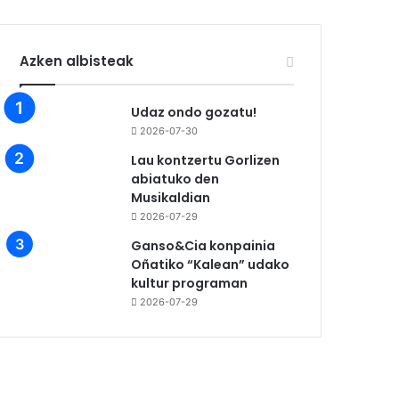
Azken albisteak
Udaz ondo gozatu!
2026-07-30
Lau kontzertu Gorlizen
abiatuko den
Musikaldian
2026-07-29
Ganso&Cia konpainia
Oñatiko “Kalean” udako
kultur programan
2026-07-29