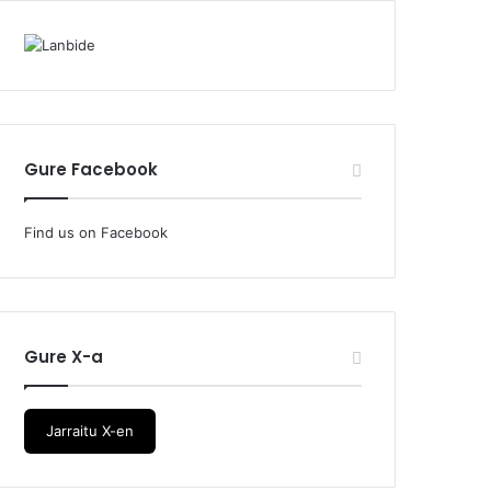
Gure Facebook
Find us on Facebook
Gure X-a
Jarraitu X-en