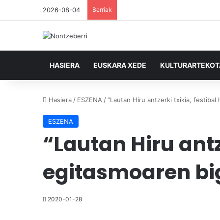
2026-08-04
Berriak
HASIERA
EUSKARA XEDE
KULTURARTEKO
Hasiera
/
ESZENA
/
“Lautan Hiru antzerki txikia, festiba
ESZENA
“Lautan Hiru antz
egitasmoaren bi
2020-01-28