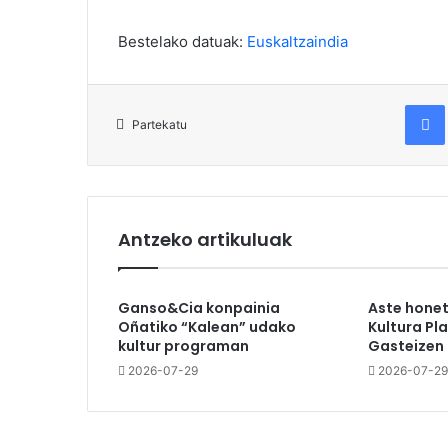
Bestelako datuak:
Euskaltzaindia
Fac
Partekatu
Antzeko artikuluak
Ganso&Cia konpainia
Aste hone
Oñatiko “Kalean” udako
Kultura Pl
kultur programan
Gasteizen
2026-07-29
2026-07-29