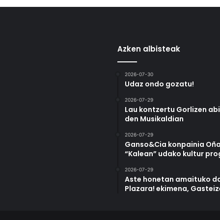
Azken albisteak
2026-07-30
Udaz ondo gozatu!
2026-07-29
Lau kontzertu Gorlizen ab
den Musikaldian
2026-07-29
Ganso&Cia konpainia Oña
“Kalean” udako kultur pr
2026-07-29
Aste honetan amaituko da
Plazara! ekimena, Gastei