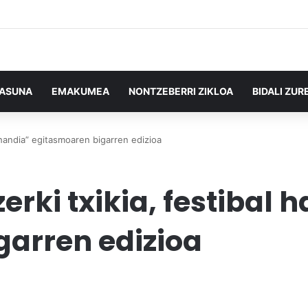
TASUNA
EMAKUMEA
NONTZEBERRI ZIKLOA
BIDALI ZUR
l handia” egitasmoaren bigarren edizioa
erki txikia, festibal 
garren edizioa