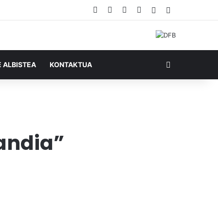
Facebook
X
YouTube
RSS
Ausazko artikul
Sidebar
Bilatu honela
E ALBISTEA
KONTAKTUA
handia”