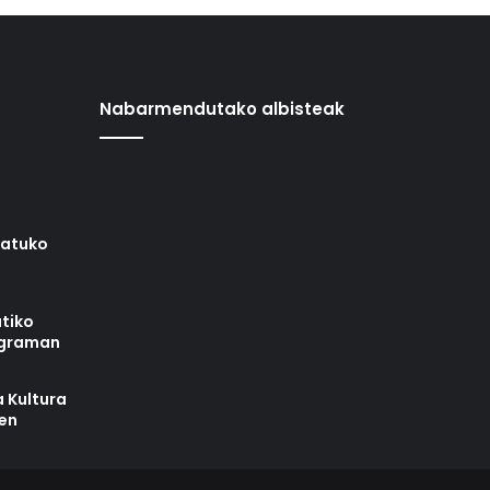
Nabarmendutako albisteak
iatuko
tiko
ograman
 Kultura
zen