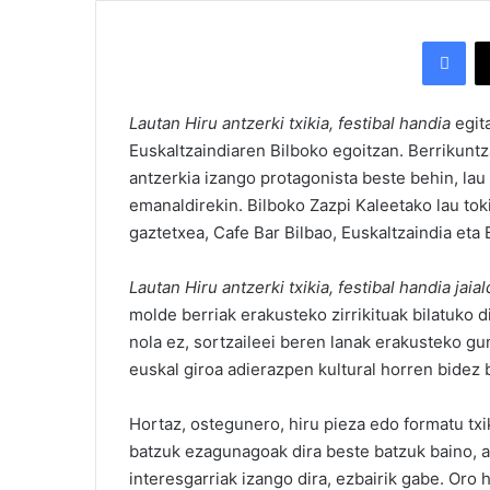
Facebook
Lautan Hiru antzerki txikia, festibal handia
egit
Euskaltzaindiaren Bilboko egoitzan. Berrikuntz
antzerkia izango protagonista beste behin, lau
emanaldirekin. Bilboko Zazpi Kaleetako lau tok
gaztetxea, Cafe Bar Bilbao, Euskaltzaindia eta
Lautan Hiru antzerki txikia, festibal handia jaial
molde berriak erakusteko zirrikituak bilatuko 
nola ez, sortzaileei beren lanak erakusteko gu
euskal giroa adierazpen kultural horren bidez b
Hortaz, ostegunero, hiru pieza edo formatu txi
batzuk ezagunagoak dira beste batzuk baino, ant
interesgarriak izango dira, ezbairik gabe. Oro