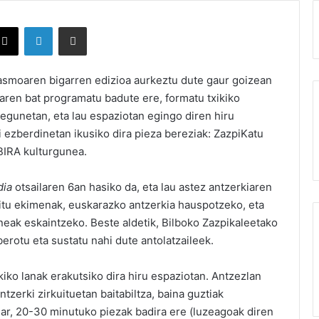
X
LinkedIn
Partekatu e-posta bidez
asmoaren bigarren edizioa aurkeztu dute gaur goizean
aren bat programatu badute ere, formatu txikiko
 egunetan, eta lau espaziotan egingo diren hiru
i ezberdinetan ikusiko dira pieza bereziak: ZazpiKatu
 BIRA kulturgunea.
dia
otsailaren 6an hasiko da, eta lau astez antzerkiaren
ditu ekimenak, euskarazko antzerkia hauspotzeko, eta
neak eskaintzeko. Beste aldetik, Bilboko Zazpikaleetako
erotu eta sustatu nahi dute antolatzaileek.
kiko lanak erakutsiko dira hiru espaziotan. Antzezlan
zerki zirkuituetan baitabiltza, baina guztiak
 har, 20-30 minutuko piezak badira ere (luzeagoak diren