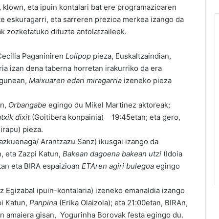
, klown, eta ipuin kontalari bat ere programazioaren
te eskuragarri, eta sarreren prezioa merkea izango da
k zozketatuko dituzte antolatzaileek.
Cecilia Paganiniren
Lolipop
pieza, Euskaltzaindian,
ria izan dena taberna horretan irakurriko da era
urgunean,
Maixuaren edari miragarria
izeneko pieza
on,
Orbangabe
egingo du Mikel Martinez aktoreak;
xik dixit
(Goitibera konpainia) 19:45etan; eta gero,
irapu) pieza.
reazkuenaga/ Arantzazu Sanz) ikusgai izango da
, eta Zazpi Katun,
Bakean dagoena bakean utzi
(Idoia
etan eta BIRA espaizioan
ETAren agiri bulegoa
egingo
z Egizabal ipuin-kontalaria) izeneko emanaldia izango
pi Katun,
Panpina
(Erika Olaizola); eta 21:00etan, BIRAn,
an amaiera gisan, Yogurinha Borovak festa egingo du.