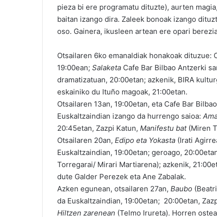
pieza bi ere programatu dituzte), aurten magia
baitan izango dira. Zaleek bonoak izango dituz
oso. Gainera, ikusleen artean ere opari berezia
Otsailaren 6ko emanaldiak honakoak dituzue: 
19:00ean;
Salaketa
Cafe Bar Bilbao Antzerki sa
dramatizatuan, 20:00etan; azkenik, BIRA kult
eskainiko du Ituño magoak, 21:00etan.
Otsailaren 13an, 19:00etan, eta Cafe Bar Bilba
Euskaltzaindian izango da hurrengo saioa:
Amat
20:45etan, Zazpi Katun,
Manifestu bat
(Miren T
Otsailaren 20an,
Edipo eta Yokasta
(Irati Agir
Euskaltzaindian, 19:00etan; geroago, 20:00etan
Torregarai/ Mirari Martiarena); azkenik, 21:00
dute Galder Perezek eta Ane Zabalak.
Azken egunean, otsailaren 27an,
Baubo
(Beatri
da Euskaltzaindian, 19:00etan; 20:00etan, Zaz
Hiltzen zarenean
(Telmo Irureta). Horren oste