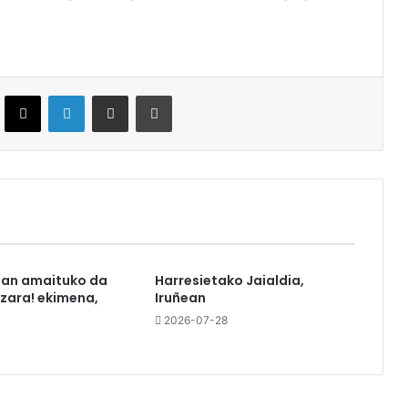
ebook
X
LinkedIn
Partekatu e-posta bidez
Inprimatu
tan amaituko da
Harresietako Jaialdia,
azara! ekimena,
Iruñean
2026-07-28