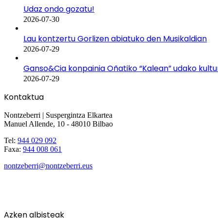
Udaz ondo gozatu!
2026-07-30
Lau kontzertu Gorlizen abiatuko den Musikaldian
2026-07-29
Ganso&Cia konpainia Oñatiko “Kalean” udako kult
2026-07-29
Kontaktua
Nontzeberri | Suspergintza Elkartea
Manuel Allende, 10 - 48010 Bilbao
Tel:
944 029 092
Faxa:
944 008 061
nontzeberri@nontzeberri.eus
Azken albisteak