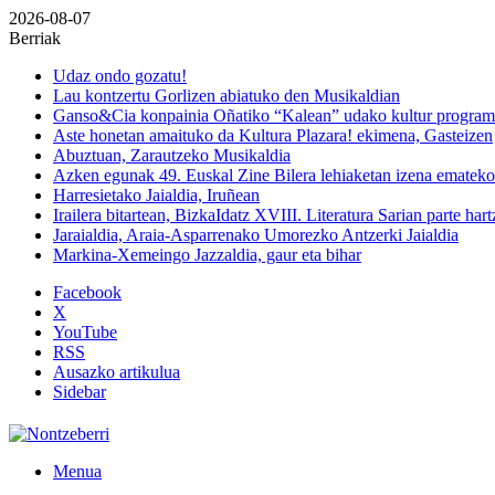
2026-08-07
Berriak
Udaz ondo gozatu!
Lau kontzertu Gorlizen abiatuko den Musikaldian
Ganso&Cia konpainia Oñatiko “Kalean” udako kultur progra
Aste honetan amaituko da Kultura Plazara! ekimena, Gasteizen
Abuztuan, Zarautzeko Musikaldia
Azken egunak 49. Euskal Zine Bilera lehiaketan izena emateko
Harresietako Jaialdia, Iruñean
Irailera bitartean, BizkaIdatz XVIII. Literatura Sarian parte har
Jaraialdia, Araia-Asparrenako Umorezko Antzerki Jaialdia
Markina-Xemeingo Jazzaldia, gaur eta bihar
Facebook
X
YouTube
RSS
Ausazko artikulua
Sidebar
Menua