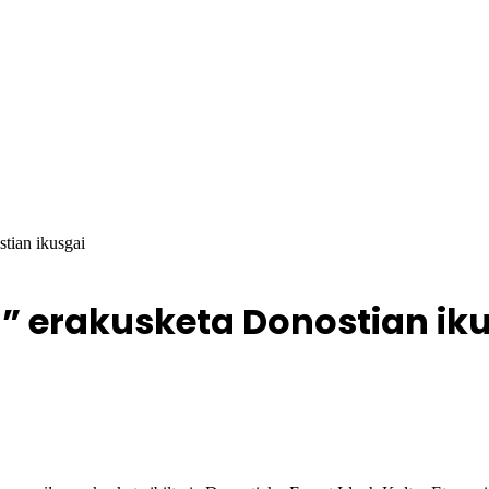
tian ikusgai
” erakusketa Donostian ik