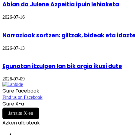
Abian da Julene Azpeitia ipuin lehiaketa
2026-07-16
Narrazioak sortzen: giltzak, bideak eta idazt
2026-07-13
Egunotan itzulpen lan bik argia ikusi dute
2026-07-09
Gure Facebook
Find us on Facebook
Gure X-a
Jarraitu X-en
Azken albisteak