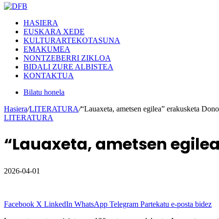
HASIERA
EUSKARA XEDE
KULTURARTEKOTASUNA
EMAKUMEA
NONTZEBERRI ZIKLOA
BIDALI ZURE ALBISTEA
KONTAKTUA
Bilatu honela
Hasiera
/
LITERATURA
/
“Lauaxeta, ametsen egilea” erakusketa Donos
LITERATURA
“Lauaxeta, ametsen egilea
2026-04-01
Facebook
X
LinkedIn
WhatsApp
Telegram
Partekatu e-posta bidez