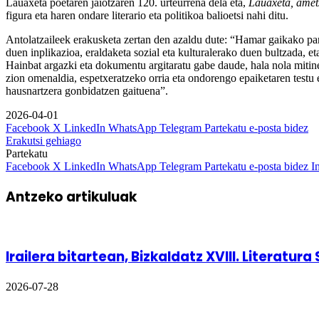
Lauaxeta poetaren jaiotzaren 120. urteurrena dela eta,
Lauaxeta, amet
figura eta haren ondare literario eta politikoa balioetsi nahi ditu.
Antolatzaileek erakusketa zertan den azaldu dute: “Hamar gaikako pan
duen inplikazioa, eraldaketa sozial eta kulturalerako duen bultzada, 
Hainbat argazki eta dokumentu argitaratu gabe daude, hala nola mitin
zion omenaldia, espetxeratzeko orria eta ondorengo epaiketaren testu et
hausnartzera gonbidatzen gaituena”.
2026-04-01
Facebook
X
LinkedIn
WhatsApp
Telegram
Partekatu e-posta bidez
Erakutsi gehiago
Partekatu
Facebook
X
LinkedIn
WhatsApp
Telegram
Partekatu e-posta bidez
I
Antzeko artikuluak
Irailera bitartean, BizkaIdatz XVIII. Literatur
2026-07-28