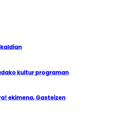
ikaldian
udako kultur programan
ra! ekimena, Gasteizen