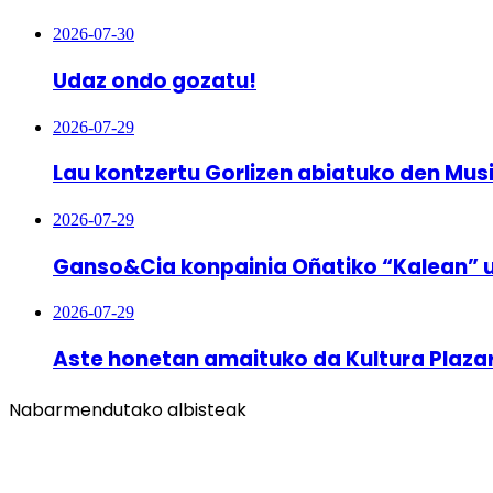
2026-07-30
Udaz ondo gozatu!
2026-07-29
Lau kontzertu Gorlizen abiatuko den Mus
2026-07-29
Ganso&Cia konpainia Oñatiko “Kalean” 
2026-07-29
Aste honetan amaituko da Kultura Plaza
Nabarmendutako albisteak