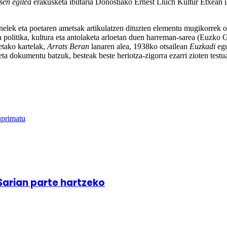
sen egilea
erakusketa ibiltaria Donostiako Ernest Lluch Kultur Etxean 
elek eta poetaren ametsak artikulatzen dituzten elementu mugikorrek os
eta politika, kultura eta antolaketa arloetan duen harreman-sarea (Euzk
etako kartelak,
Arrats Beran
lanaren alea, 1938ko otsailean
Euzkadi
egu
a dokumentu batzuk, besteak beste heriotza-zigorra ezarri zioten testua. 
nprimatu
a Sarian parte hartzeko