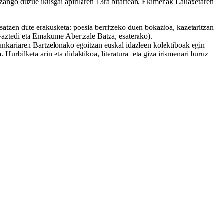
izango duzue ikusgai apirilaren 13ra bitartean. Ekimenak Lauaxetaren
atzen dute erakusketa: poesia berritzeko duen bokazioa, kazetaritzan
o Gaztedi eta Emakume Abertzale Batza, esaterako).
nkariaren Bartzelonako egoitzan euskal idazleen kolektiboak egin
Hurbilketa arin eta didaktikoa, literatura- eta giza irismenari buruz