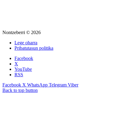
Nontzeberri © 2026
Lege oharra
Pribatutasun politika
Facebook
X
YouTube
RSS
Facebook
X
WhatsApp
Telegram
Viber
Back to top button