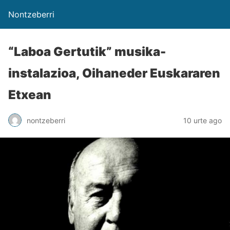
Nontzeberri
“Laboa Gertutik” musika-
instalazioa, Oihaneder Euskararen
Etxean
nontzeberri
10 urte ago