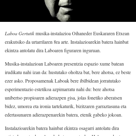
Laboa Gertutik
musika-instalazioa Oihaneder Euskararen Etxean
erakutsiko da urtarrilaren 8ra arte. Instalazioarekin batera hainbat
ekintza antolatu dira Laboaren figuraren inguruan.
Musika-instalazioan Laboaren presentzia espazio xume batean
irudikatu nahi izan da: hustutako oholtza bat, bere ahotsa, ez beste
ezer asko. Proposamenak Laboak bere ibilbidean jorratutako
esperimentazio estetikoa azpimarratu nahi du: bere ahotsa
unibertso propioaren adierazpen gisa, jolas fonetiko aberatsen
bidez, umorea eta ironia tartekaturik, bizitzaren garraztasuna eta
edertasunaren adierazpenarekin batera, etenik gabeko jokoan.
Instalazioarekin batera hainbat ekintza osagarri antolatu dira