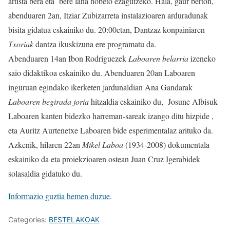
artista bera eta bere lana hobeto ezagutzeko. Hala, gaur berton,
abenduaren 2an, Itziar Zubizarreta instalazioaren arduradunak
bisita gidatua eskainiko du. 20:00etan, Dantzaz konpainiaren
Txoriak
dantza ikuskizuna ere programatu da.
Abenduaren 14an Ibon Rodriguezek
Laboaren belarria
izeneko
saio didaktikoa eskainiko du. Abenduaren 20an Laboaren
inguruan egindako ikerketen jardunaldian Ana Gandarak
Laboaren begirada joria
hitzaldia eskainiko du, Josune Albisuk
Laboaren kanten bidezko harreman-sareak izango ditu hizpide ,
eta Auritz Aurtenetxe Laboaren bide esperimentalaz arituko da.
Azkenik, hilaren 22an
Mikel Laboa
(1934-2008) dokumentala
eskainiko da eta proiekzioaren ostean Juan Cruz Igerabidek
solasaldia gidatuko du.
Informazio guztia hemen duzue
.
Categories:
BESTELAKOAK