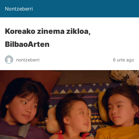
Nontzeberri
Koreako zinema zikloa,
BilbaoArten
nontzeberri
6 urte ago