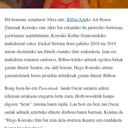
Hil honetan, uztailaren 30era arte,
BilbaoArte
ko Art House
Zinemak Koreako zine ziklo bat eskainiko du jatorrizko bertsioan,
gaztelaniaz azpititulatuta. Koreako Kultur Zentroarekiko
lankidetzari esker, Euskal Herrian ikusi gabeko 2018 eta 2019
artean ekoitzitako lau filmek osatuko dute erakusketa. Izan ere,
lankidetza estuaren ondorioz, BilbaoArteko artistek egoitza-bekak
garatu dituzte Seulen, eta, aldi berean, Hego Koreako artista
garrantzitsuek beren proiektu artistikoak garatu dituzte Bilbon.
Bong Joon-ho-ren
Parasitoak
lanak Oscar sariaren azken
edizioan arrakasta izugarria lortu zuen, Hollywoodetik kanpo
dagoen “beste” zinema baten ispilu. Lan hori eta bere lau Oscar
sariak adituek aztertuko dituzte denbora baten barruan. Kontua da
“Hego Koreako film bat izan dela etortzen ikusten zen eraldaketa
horren banderaduna”.