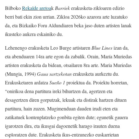
Bilboko
Rekalde aretoa
k
Barriek
erakusketa-zikloaren edizio
berri bati ekin zion urrian. Zikloa 2026ko azarora arte luzatuko
da, eta Bizkaiko Foru Aldundiaren beka jaso duten artisten lanak
ikusteko aukera eskainiko du.
Lehenengo erakusketa Leo Burge artistaren
Blue Lines
izan da,
eta abenduaren 14ra arte egon da zabalik. Orain, María Muriedas
artisten erakusketa da bidean, otsailaren 8ra arte. Maria Muriedas
(Mungia, 1994)
Gaua sartzekotan
erakusketa aurkeztu du.
Erakusketaren ardatza
Sueño 1
proiektua da. Proiektu horretan,
“onirikoa dena partitura ireki bihurtzen da, agertzen eta
desagertzen diren gorputzak, lekuak eta distirak hartzen dituen
partitura, hain zuzen. Mugimenduan dauden irudi eten eta
zatikatuek kontenplatzeko gonbita egiten dute; egunetik gauera
igarotzen dira, eta ikusgai dagoenetik harago irauten duena
esploratzen dute. Erakusketa ikus-entzunezko euskarrietan