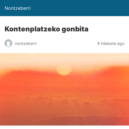
Nontzeberri
Kontenplatzeko gonbita
nontzeberri
8 hilabete ago