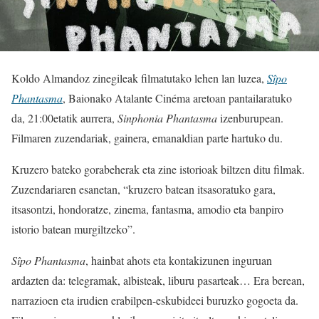
Koldo Almandoz zinegileak filmatutako lehen lan luzea,
Sîpo
Phantasma
, Baionako Atalante Cinéma aretoan pantailaratuko
da, 21:00etatik aurrera,
Sinphonia Phantasma
izenburupean.
Filmaren zuzendariak, gainera, emanaldian parte hartuko du.
Kruzero bateko gorabeherak eta zine istorioak biltzen ditu filmak.
Zuzendariaren esanetan, “kruzero batean itsasoratuko gara,
itsasontzi, hondoratze, zinema, fantasma, amodio eta banpiro
istorio batean murgiltzeko”.
Sîpo Phantasma
, hainbat ahots eta kontakizunen inguruan
ardazten da: telegramak, albisteak, liburu pasarteak… Era berean,
narrazioen eta irudien erabilpen-eskubideei buruzko gogoeta da.