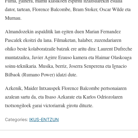
Filma, gainera, mamu klasikoen espiritu itzaltsuarekin estalia
dator, tartean, Florence Balcombe, Bram Stoker, Oscar Wilde eta
Murnau.
Almandozekin aspalditik lan egiten duen Marian Fernandez
Pascalek ekoitzi du lana. Filmaketan, halaber, zuzendariaren
ohiko beste kolaboratzaile batzuk ere aritu dira: Laurent Dufreche
muntatzailea, Javier Agirre Erauso kamera eta Haimar Olaskoaga
soinu-teknikaria. Musika, berriz, Joserra Senperena eta Ignacio
Bilbaok (Rumano Power) idatzi dute.
Azkenik, Maider Intxauspek Florence Balcombe pertsonaiaren
azalean sartu da, eta Itsaso Azkarate eta Karlos Odriozolaren
txotxongiloek garai victoriarrak girotu dituzte.
Categories:
IKUS-ENTZUN