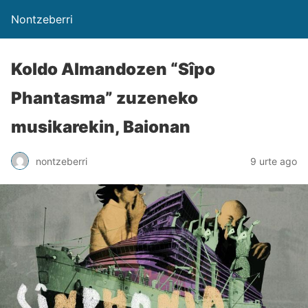
Nontzeberri
Koldo Almandozen “Sîpo
Phantasma” zuzeneko
musikarekin, Baionan
nontzeberri
9 urte ago