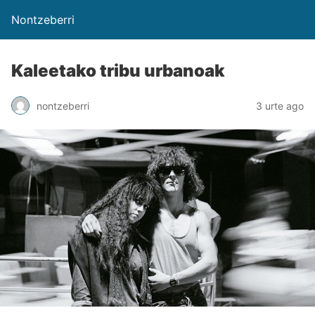
Nontzeberri
Kaleetako tribu urbanoak
nontzeberri
3 urte ago