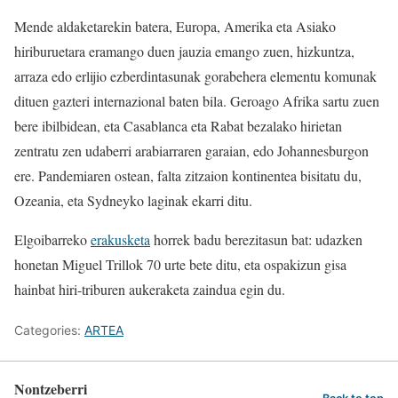
Mende aldaketarekin batera, Europa, Amerika eta Asiako
hiriburuetara eramango duen jauzia emango zuen, hizkuntza,
arraza edo erlijio ezberdintasunak gorabehera elementu komunak
dituen gazteri internazional baten bila. Geroago Afrika sartu zuen
bere ibilbidean, eta Casablanca eta Rabat bezalako hirietan
zentratu zen udaberri arabiarraren garaian, edo Johannesburgon
ere. Pandemiaren ostean, falta zitzaion kontinentea bisitatu du,
Ozeania, eta Sydneyko laginak ekarri ditu.
Elgoibarreko
erakusketa
horrek badu berezitasun bat: udazken
honetan Miguel Trillok 70 urte bete ditu, eta ospakizun gisa
hainbat hiri-triburen aukeraketa zaindua egin du.
Categories:
ARTEA
Nontzeberri