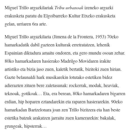
Miguel Trillo argazkilariak
Tribu urbanoak
izeneko argazki
erakusketa paratu du Elgoibarreko Kultur Etxeko erakusketa
gelan, urriaren 6ra arte.
Miguel Trillo argazkilaria (Jimena de la Frontera, 1953) 70eko
hamarkadatik dabil gazteen kulturak erretratatzen, lehenik
Espainian diktadura amaitu ondoren, eta gero mundu osoan zehar.
80ko hamarkadaren hasierako Madrilgo Movidaren irakite
artistiko eta bizia jaso zuen, kaletik bertatik, bizitoki zuen hirian.
Gazte belaunaldi hark musikarekin lotutako estetiken bidez
adierazten zituen bere zaletasunak: rockerrak, modak, heaviak,
teknoak, gotikoak… Eta, era berean, 80ko hamarkadaren bigarren
erdian, hip hoparen eztandarekin eta raparen hasierarekin. 90eko
hamarkadan Bartzelonara joan zen Trillo bizitzera eta han beste
estetika batzuk arakatzen jarraitu zuen kamerarekin: bakalak,
grungeak, hipsterrak…