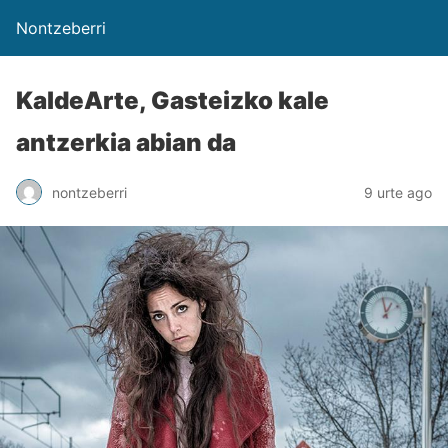
Nontzeberri
KaldeArte, Gasteizko kale
antzerkia abian da
nontzeberri
9 urte ago