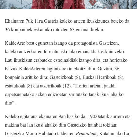
Ekainaren 7tik 11ra Gasteiz kaleko arteen ikuskizunez beteko da
36 konpainiek eskainiko dituzten 63 emanaldirekin.
KaldeArte bost egunetan izango da protagonista Gasteizen,
kaleko antzerkiaren formatu askotako emanaldiak eskaintzeko.
Lau ikuskizun erabateko estreinaldiak izango dira, eta horietako
batzuk KaldeArteren laguntzarekin ekoitzi dira. Guztira, 36
konpainia arituko dira: Gasteizkoak (8), Euskal Herrikoak (8),
estatukoak (8) eta atzerrikoak (12). “Horien artean, jaialdi
ospetsuenetako azken edizioetan saritutako lanak ikusi ahalko
dira”.
Kaleko egitaraua ekainaren 9an hasiko da, 19:00etatik aurrera eta
makina bat lan ikusi ahalko dira Gasteizko hainbat tokitan:
Gasteizko Mono Habitado taldearen
Primatium
, Kataluniako La