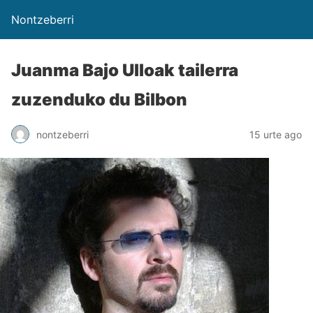
Nontzeberri
Juanma Bajo Ulloak tailerra
zuzenduko du Bilbon
nontzeberri
15 urte ago