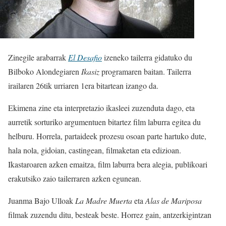
Zinegile arabarrak
El Desafio
izeneko tailerra gidatuko du
Bilboko Alondegiaren
Ikasiz
programaren baitan. Tailerra
irailaren 26tik urriaren 1era bitartean izango da.
Ekimena zine eta interpretazio ikasleei zuzenduta dago, eta
aurretik sorturiko argumentuen bitartez film laburra egitea du
helburu. Horrela, partaideek prozesu osoan parte hartuko dute,
hala nola, gidoian, castingean, filmaketan eta edizioan.
Ikastaroaren azken emaitza, film laburra bera alegia, publikoari
erakutsiko zaio tailerraren azken egunean.
Juanma Bajo Ulloak
La Madre Muerta
eta
Alas de Mariposa
filmak zuzendu ditu, besteak beste.
Horrez gain, antzerkigintzan