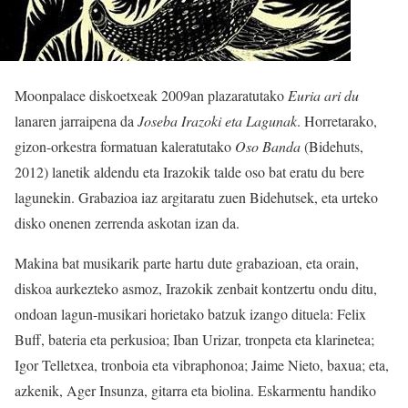
Moonpalace diskoetxeak 2009an plazaratutako
Euria ari du
lanaren jarraipena da
Joseba Irazoki eta Lagunak
. Horretarako,
gizon-orkestra formatuan kaleratutako
Oso Banda
(Bidehuts,
2012) lanetik aldendu eta Irazokik talde oso bat eratu du bere
lagunekin. Grabazioa iaz argitaratu zuen Bidehutsek, eta urteko
disko onenen zerrenda askotan izan da.
Makina bat musikarik parte hartu dute grabazioan, eta orain,
diskoa aurkezteko asmoz, Irazokik zenbait kontzertu ondu ditu,
ondoan lagun-musikari horietako batzuk izango dituela: Felix
Buff, bateria eta perkusioa; Iban Urizar, tronpeta eta klarinetea;
Igor Telletxea, tronboia eta vibraphonoa; Jaime Nieto, baxua; eta,
azkenik, Ager Insunza, gitarra eta biolina. Eskarmentu handiko