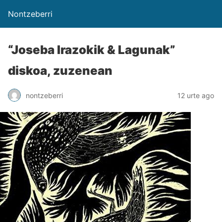
Nontzeberri
“Joseba Irazokik & Lagunak”
diskoa, zuzenean
nontzeberri
12 urte ago