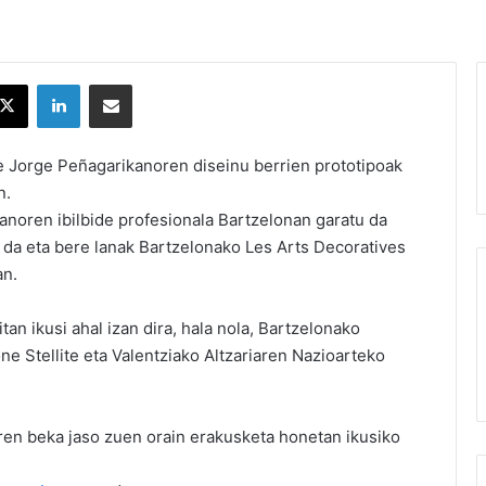
X
LinkedIn
Partekatu e-posta bidez
e Jorge Peñagarikanoren diseinu berrien prototipoak
n.
noren ibilbide profesionala Bartzelonan garatu da
da eta bere lanak Bartzelonako Les Arts Decoratives
an.
tan ikusi ahal izan dira, hala nola, Bartzelonako
 Stellite eta Valentziako Altzariaren Nazioarteko
ren beka jaso zuen orain erakusketa honetan ikusiko