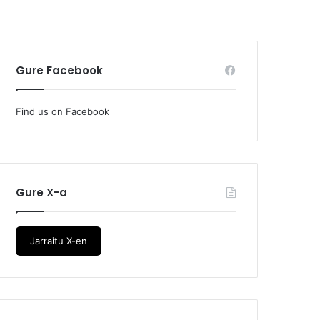
Gure Facebook
Find us on Facebook
Gure X-a
Jarraitu X-en