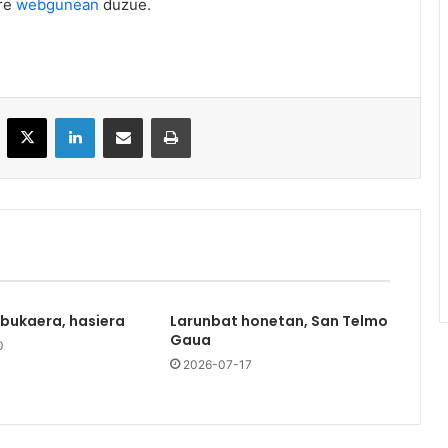
ere
webgunean
duzue.
acebook
X
LinkedIn
Partekatu e-posta bidez
Inprimatu
 bukaera, hasiera
Larunbat honetan, San Telmo
Gaua
0
2026-07-17