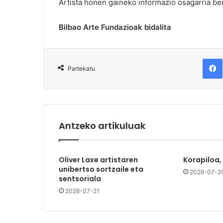
Artista honen gaineko informazio osagarria b
Bilbao Arte Fundazioak bidalita
F
Partekatu
Antzeko artikuluak
Oliver Laxe artistaren
Korapiloa,
unibertso sortzaile eta
2026-07-2
sentsoriala
2026-07-21