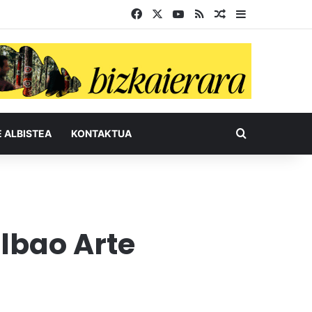
Facebook
X
YouTube
RSS
Ausazko artikul
Sidebar
Bilatu honel
E ALBISTEA
KONTAKTUA
lbao Arte