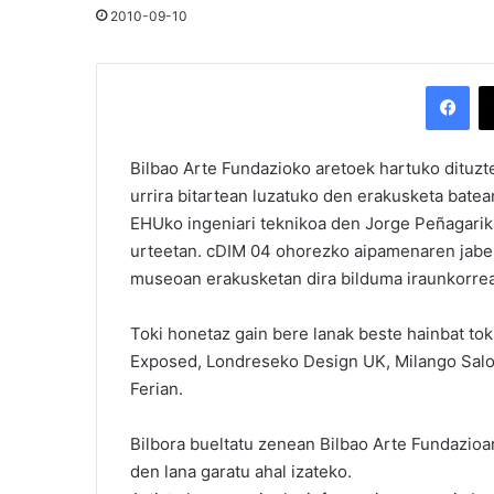
2010-09-10
Facebook
Bilbao Arte Fundazioko aretoek hartuko dituzt
urrira bitartean luzatuko den erakusketa batea
EHUko ingeniari teknikoa den Jorge Peñagarika
urteetan. cDIM 04 ohorezko aipamenaren jabe 
museoan erakusketan dira bilduma iraunkorre
Toki honetaz gain bere lanak beste hainbat toki
Exposed, Londreseko Design UK, Milango Salone
Ferian.
Bilbora bueltatu zenean Bilbao Arte Fundazioa
den lana garatu ahal izateko.