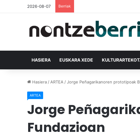
2026-08-07
Berriak
HASIERA
EUSKARA XEDE
KULTURARTEKO
Hasiera
/
ARTEA
/
Jorge Peñagarikanoren prototipoak B
ARTEA
Jorge Peñagarika
Fundazioan