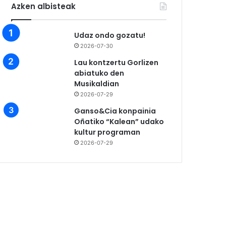
Azken albisteak
Udaz ondo gozatu!
2026-07-30
Lau kontzertu Gorlizen
abiatuko den
Musikaldian
2026-07-29
Ganso&Cia konpainia
Oñatiko “Kalean” udako
kultur programan
2026-07-29