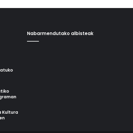
Nabarmendutako albisteak
iatuko
tiko
ograman
 Kultura
zen