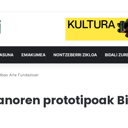
TASUNA
EMAKUMEA
NONTZEBERRI ZIKLOA
BIDALI ZUR
ilbao Arte Fundazioan
noren prototipoak Bi