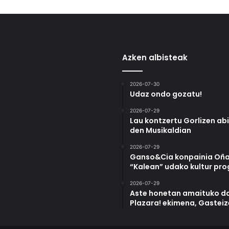
Azken albisteak
2026-07-30
Udaz ondo gozatu!
2026-07-29
Lau kontzertu Gorlizen ab
den Musikaldian
2026-07-29
Ganso&Cia konpainia Oña
“Kalean” udako kultur pr
2026-07-29
Aste honetan amaituko da
Plazara! ekimena, Gastei