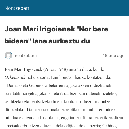
Nontzeberri
Joan Mari Irigoienek "Nor bere
bidean" lana aurkeztu du
nontzeberri
16 urte ago
Joan Mari Irigoienek (Altza, 1948) amaitu du, azkenik,
Orbetarrak
nobela-sorta. Lan honetan hauxe kontatzen da:
"Damaso eta Gabino, orbetarren sagako azken ordezkariak,
txikitatik norgehiagoka isil eta itsua bizi izan dutenak, izateko,
sentitzeko eta pentsatzeko bi era kontrajarri hezur-mamitzen
dituztelako: Damaso razionala, eszeptikoa, munduaren minek
mindua eta jendailak nardatua, engainu eta lilura besterik ez diren
ametsak arbuiatzen dituena, dela erlijioa, dela aberria; Gabino,