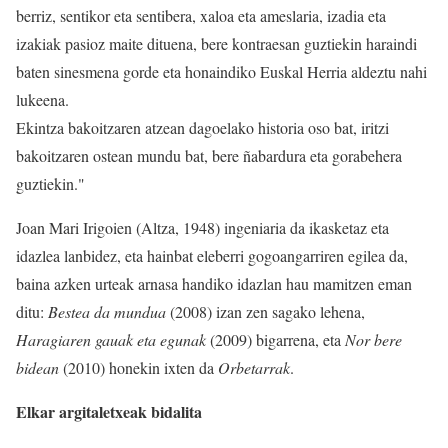
berriz, sentikor eta sentibera, xaloa eta ameslaria, izadia eta
izakiak pasioz maite dituena, bere kontraesan guztiekin haraindi
baten sinesmena gorde eta honaindiko Euskal Herria aldeztu nahi
lukeena.
Ekintza bakoitzaren atzean dagoelako historia oso bat, iritzi
bakoitzaren ostean mundu bat, bere ñabardura eta gorabehera
guztiekin."
Joan Mari Irigoien (Altza, 1948) ingeniaria da ikasketaz eta
idazlea lanbidez, eta hainbat eleberri gogoangarriren egilea da,
baina azken urteak arnasa handiko idazlan hau mamitzen eman
ditu:
Bestea da mundua
(2008) izan zen sagako lehena,
Haragiaren gauak eta egunak
(2009) bigarrena, eta
Nor bere
bidean
(2010) honekin ixten da
Orbetarrak
.
Elkar argitaletxeak bidalita