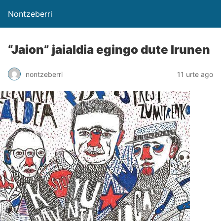
Nontzeberri
“Jaion” jaialdia egingo dute Irunen
nontzeberri
11 urte ago