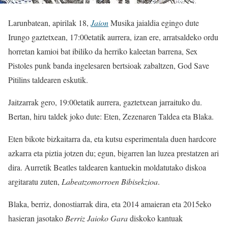
Larunbatean, apirilak 18,
Jaion
Musika jaialdia egingo dute
Irungo gaztetxean, 17:00etatik aurrera, izan ere, arratsaldeko ordu
horretan kamioi bat ibiliko da herriko kaleetan barrena, Sex
Pistoles punk banda ingelesaren bertsioak zabaltzen, God Save
Pitilins taldearen eskutik.
Jaitzarrak gero, 19:00etatik aurrera, gaztetxean jarraituko du.
Bertan, hiru taldek joko dute: Eten, Zezenaren Taldea eta Blaka.
Eten bikote bizkaitarra da, eta kutsu esperimentala duen hardcore
azkarra eta piztia jotzen du; egun, bigarren lan luzea prestatzen ari
dira. Aurretik Beatles taldearen kantuekin moldatutako diskoa
argitaratu zuten,
Labeatzomorroen Bibisekzioa
.
Blaka, berriz, donostiarrak dira, eta 2014 amaieran eta 2015eko
hasieran jasotako
Berriz Jaioko Gara
diskoko kantuak