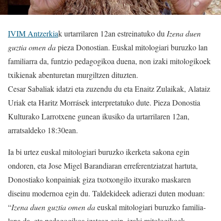
IVIM Antzerkia
k urtarrilaren 12an estreinatuko du
Izena duen
guztia omen da
pieza Donostian. Euskal mitologiari buruzko lan
familiarra da, funtzio pedagogikoa duena, non izaki mitologikoek
txikienak abenturetan murgiltzen dituzten.
Cesar Sabaliak idatzi eta zuzendu du eta Enaitz Zulaikak, Alataiz
Uriak eta Haritz Morrásek interpretatuko dute. Pieza Donostia
Kulturako Larrotxene gunean ikusiko da urtarrilaren 12an,
arratsaldeko 18:30ean.
Ia bi urtez euskal mitologiari buruzko ikerketa sakona egin
ondoren, eta Jose Migel Barandiaran erreferentziatzat hartuta,
Donostiako konpainiak giza txotxongilo itxurako maskaren
diseinu modernoa egin du. Taldekideek adierazi duten moduan:
“
Izena duen guztia omen da
euskal mitologiari buruzko familia-
lana da, eta pedagogikoa izateaz gain, izaki mitologikoek