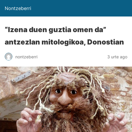
Nontzeberri
“Izena duen guztia omen da”
antzezlan mitologikoa, Donostian
nontzeberri
3 urte ago