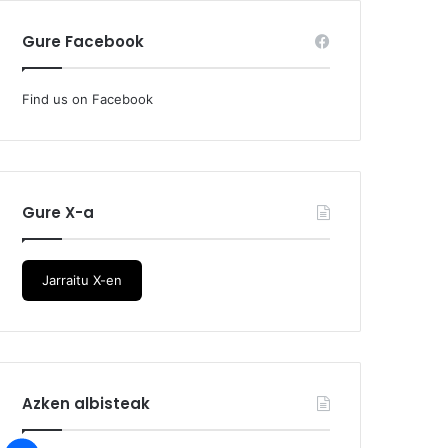
Gure Facebook
Find us on Facebook
Gure X-a
Jarraitu X-en
Azken albisteak