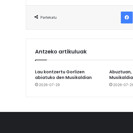
F
Partekatu
Antzeko artikuluak
Lau kontzertu Gorlizen
Abuztuan,
abiatuko den Musikaldian
Musikaldia
2026-07-29
2026-07-2