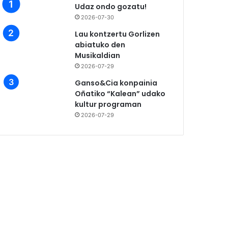
Udaz ondo gozatu!
2026-07-30
Lau kontzertu Gorlizen
abiatuko den
Musikaldian
2026-07-29
Ganso&Cia konpainia
Oñatiko “Kalean” udako
kultur programan
2026-07-29