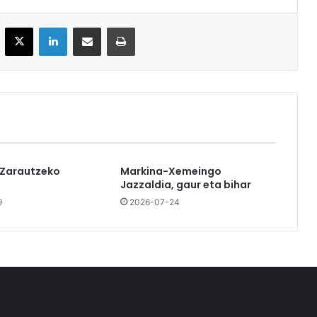
acebook
X
LinkedIn
Partekatu e-posta bidez
Inprimatu
 Zarautzeko
Markina-Xemeingo
Jazzaldia, gaur eta bihar
9
2026-07-24