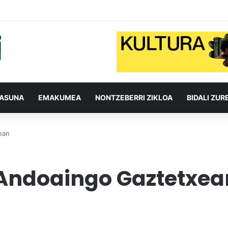
TASUNA
EMAKUMEA
NONTZEBERRI ZIKLOA
BIDALI ZUR
ean
 Andoaingo Gaztetxea