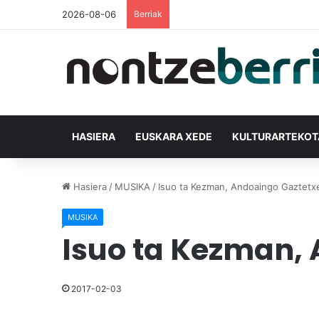
2026-08-06
Berriak
HASIERA
EUSKARA XEDE
KULTURARTEKO
Hasiera
/
MUSIKA
/
Isuo ta Kezman, Andoaingo Gaztetx
MUSIKA
Isuo ta Kezman,
2017-02-03