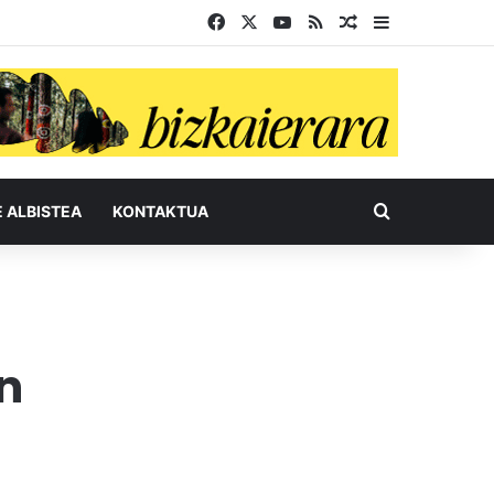
Facebook
X
YouTube
RSS
Ausazko artikul
Sidebar
Bilatu honel
E ALBISTEA
KONTAKTUA
n