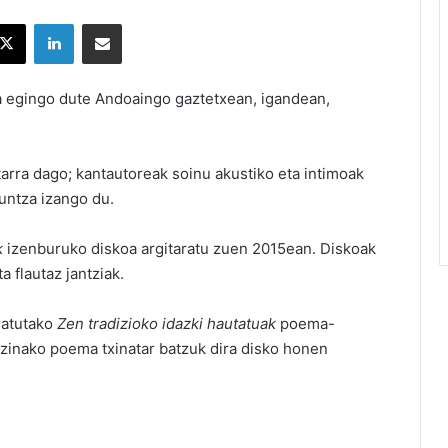
X
LinkedIn
Partekatu e-posta bidez
a egingo dute Andoaingo gaztetxean, igandean,
tarra dago; kantautoreak soinu akustiko eta intimoak
untza izango du.
k
izenburuko diskoa argitaratu zuen 2015ean. Diskoak
a flautaz jantziak.
ratutako
Zen tradizioko idazki hautatuak
poema-
ntzinako poema txinatar batzuk dira disko honen