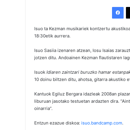
Facebook
Isuo ta Kezman musikariek kontzertu akustiko
18:30etik aurrera.
Isuo Sasiia izenaren atzean, Iosu Isaias zarauz
jotzen ditu. Andoainen Kezman flautistaren lag
Isuok
Idiaren zaintzari buruzko hamar estanpa
10 doinu biltzen ditu, ahotsa, gitarra akustiko et
Kantuok Egiluz Bergara idazleak 2008an plaza
liburuan jasotako testuetan ardazten dira. “Ai
oinarria”.
Entzun ezazue diskoa:
isuo.bandcamp.com
.