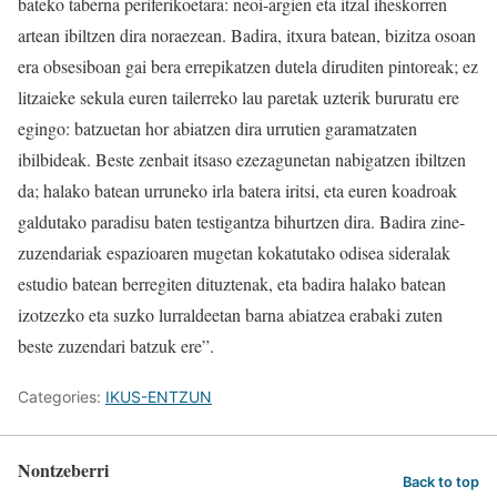
bateko taberna periferikoetara: neoi-argien eta itzal iheskorren
artean ibiltzen dira noraezean. Badira, itxura batean, bizitza osoan
era obsesiboan gai bera errepikatzen dutela diruditen pintoreak; ez
litzaieke sekula euren tailerreko lau paretak uzterik bururatu ere
egingo: batzuetan hor abiatzen dira urrutien garamatzaten
ibilbideak. Beste zenbait itsaso ezezagunetan nabigatzen ibiltzen
da; halako batean urruneko irla batera iritsi, eta euren koadroak
galdutako paradisu baten testigantza bihurtzen dira. Badira zine-
zuzendariak espazioaren mugetan kokatutako odisea sideralak
estudio batean berregiten dituztenak, eta badira halako batean
izotzezko eta suzko lurraldeetan barna abiatzea erabaki zuten
beste zuzendari batzuk ere”.
Categories:
IKUS-ENTZUN
Nontzeberri
Back to top