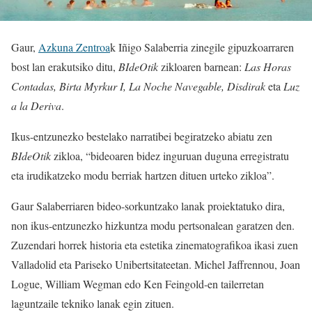
Gaur,
Azkuna Zentroa
k Iñigo Salaberria zinegile gipuzkoarraren
bost lan erakutsiko ditu,
BIdeOtik
zikloaren barnean:
Las Horas
Contadas, Birta Myrkur I, La Noche Navegable, Disdirak
eta
Luz
a la Deriva
.
Ikus-entzunezko bestelako narratibei begiratzeko abiatu zen
BIdeOtik
zikloa, “bideoaren bidez inguruan duguna erregistratu
eta irudikatzeko modu berriak hartzen dituen urteko zikloa”.
Gaur Salaberriaren bideo-sorkuntzako lanak proiektatuko dira,
non ikus-entzunezko hizkuntza modu pertsonalean garatzen den.
Zuzendari horrek historia eta estetika zinematografikoa ikasi zuen
Valladolid eta Pariseko Unibertsitateetan. Michel Jaffrennou, Joan
Logue, William Wegman edo Ken Feingold-en tailerretan
laguntzaile tekniko lanak egin zituen.