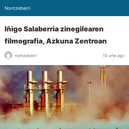
Nontzeberri
Iñigo Salaberria zinegilearen
filmografia, Azkuna Zentroan
nontzeberri
10 urte ago