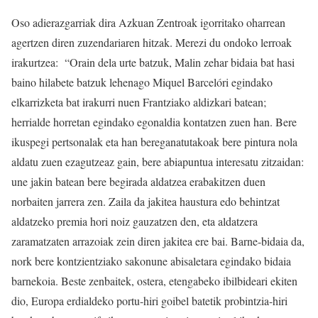
Oso adierazgarriak dira Azkuan Zentroak igorritako oharrean
agertzen diren zuzendariaren hitzak. Merezi du ondoko lerroak
irakurtzea: “Orain dela urte batzuk, Malin zehar bidaia bat hasi
baino hilabete batzuk lehenago Miquel Barcelóri egindako
elkarrizketa bat irakurri nuen Frantziako aldizkari batean;
herrialde horretan egindako egonaldia kontatzen zuen han. Bere
ikuspegi pertsonalak eta han bereganatutakoak bere pintura nola
aldatu zuen ezagutzeaz gain, bere abiapuntua interesatu zitzaidan:
une jakin batean bere begirada aldatzea erabakitzen duen
norbaiten jarrera zen. Zaila da jakitea haustura edo behintzat
aldatzeko premia hori noiz gauzatzen den, eta aldatzera
zaramatzaten arrazoiak zein diren jakitea ere bai. Barne-bidaia da,
nork bere kontzientziako sakonune abisaletara egindako bidaia
barnekoia. Beste zenbaitek, ostera, etengabeko ibilbideari ekiten
dio, Europa erdialdeko portu-hiri goibel batetik probintzia-hiri