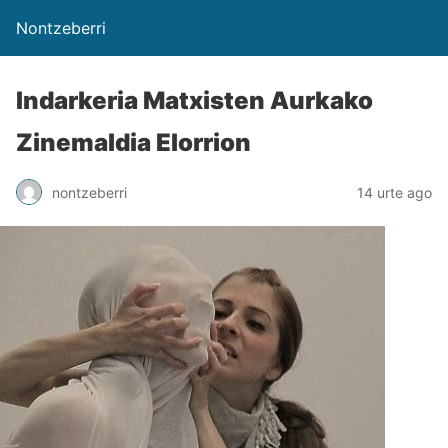
Nontzeberri
Indarkeria Matxisten Aurkako
Zinemaldia Elorrion
nontzeberri
14 urte ago