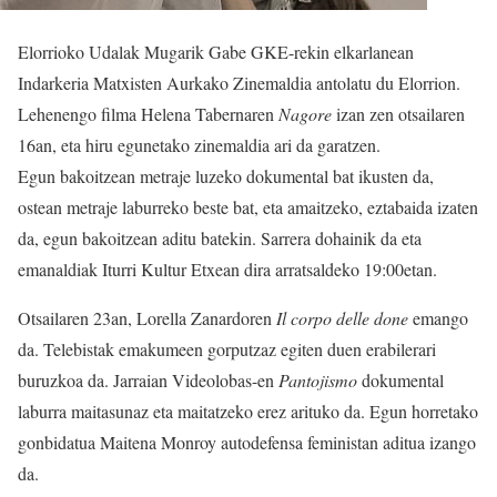
Elorrioko Udalak Mugarik Gabe GKE-rekin elkarlanean
Indarkeria Matxisten Aurkako Zinemaldia antolatu du Elorrion.
Lehenengo filma Helena Tabernaren
Nagore
izan zen otsailaren
16an, eta hiru egunetako zinemaldia ari da garatzen.
Egun bakoitzean metraje luzeko dokumental bat ikusten da,
ostean metraje laburreko beste bat, eta amaitzeko, eztabaida izaten
da, egun bakoitzean aditu batekin. Sarrera dohainik da eta
emanaldiak Iturri Kultur Etxean dira arratsaldeko 19:00etan.
Otsailaren 23an, Lorella Zanardoren
Il corpo delle done
emango
da. Telebistak emakumeen gorputzaz egiten duen erabilerari
buruzkoa da. Jarraian Videolobas-en
Pantojismo
dokumental
laburra maitasunaz eta maitatzeko erez arituko da. Egun horretako
gonbidatua Maitena Monroy autodefensa feministan aditua izango
da.